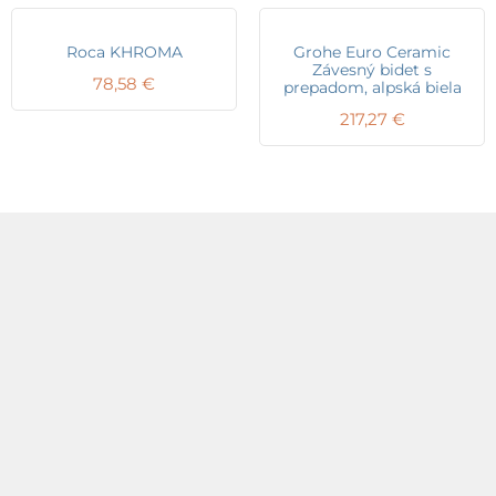
Roca KHROMA
Grohe Euro Ceramic
Závesný bidet s
78,58
€
prepadom, alpská biela
217,27
€