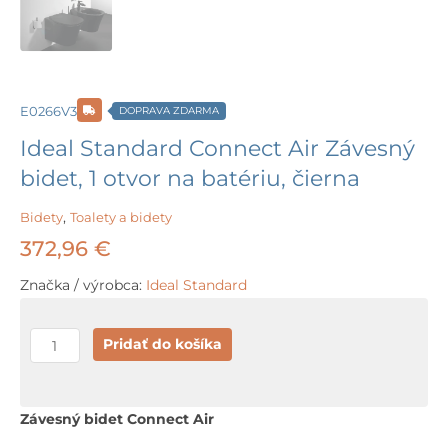
E0266V3
DOPRAVA ZDARMA
Ideal Standard Connect Air Závesný
bidet, 1 otvor na batériu, čierna
Bidety
,
Toalety a bidety
372,96
€
Značka / výrobca:
Ideal Standard
množstvo
Pridať do košíka
Ideal
Standard
Connect
Závesný bidet Connect Air
Air