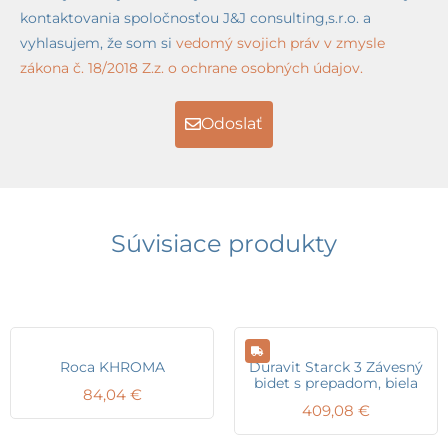
kontaktovania spoločnosťou J&J consulting,s.r.o. a
vyhlasujem, že som si
vedomý svojich práv v zmysle
zákona č. 18/2018 Z.z. o ochrane osobných údajov.
Odoslať
Súvisiace produkty
Roca KHROMA
Duravit Starck 3 Závesný
bidet s prepadom, biela
84,04
€
409,08
€