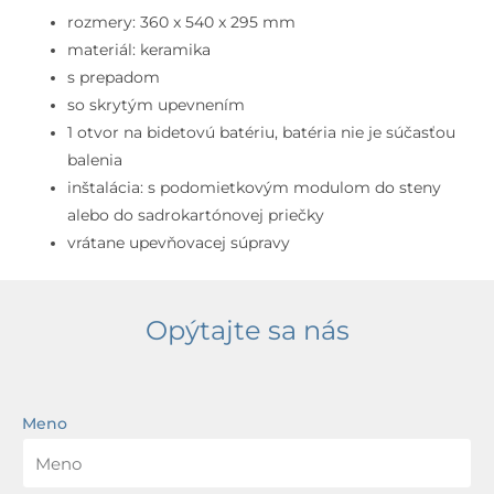
Závesný
rozmery: 360 x 540 x 295 mm
bidet,
materiál: keramika
1
s prepadom
otvor
so skrytým upevnením
na
1 otvor na bidetovú batériu, batéria nie je súčasťou
batériu,
balenia
čierna
inštalácia: s podomietkovým modulom do steny
alebo do sadrokartónovej priečky
vrátane upevňovacej súpravy
Opýtajte sa nás
Meno