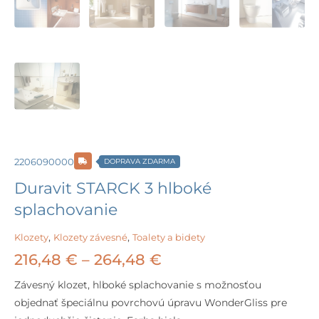
2206090000
DOPRAVA ZDARMA
Duravit STARCK 3 hlboké
splachovanie
Klozety
,
Klozety závesné
,
Toalety a bidety
Price
216,48
€
–
264,48
€
range:
Závesný klozet, hlboké splachovanie s možnosťou
objednať špeciálnu povrchovú úpravu WonderGliss pre
216,48 €