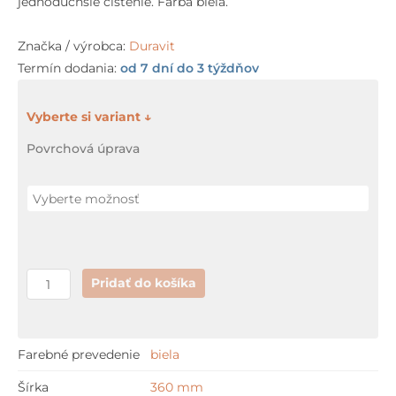
jednoduchšie čistenie. Farba biela.
through
Značka / výrobca:
Duravit
264,48 €
Termín dodania:
od 7 dní do 3 týždňov
množstvo
Duravit
Povrchová úprava
STARCK
3
hlboké
splachovanie
Pridať do košíka
Farebné prevedenie
biela
Šírka
360 mm