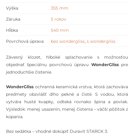
Výška
355 mm
Záruka
5 rokov
Hĺbka
540 mm
Povrchová úprava
bez wondergliss
,
s wondergliss
Závesný klozet, hlboké splachovanie s možnosťou
objednať špeciálnu povrchovú úpravu
WonderGliss
pre
jednoduchšie čistenie.
WonderGliss
ochranná keramická vrstva, ktorá zachováva
predmety obzvlášť dlho pekné a čisté. S vodou, ktorá
vytvára husté kvapky, odteká rovnako špina a povlak.
Výsledok: menej usazenín, menej čistenia – väčší pôžitok z
kúpania.
Bez sedátka – vhodné dokúpiť Duravit STARCK 3.