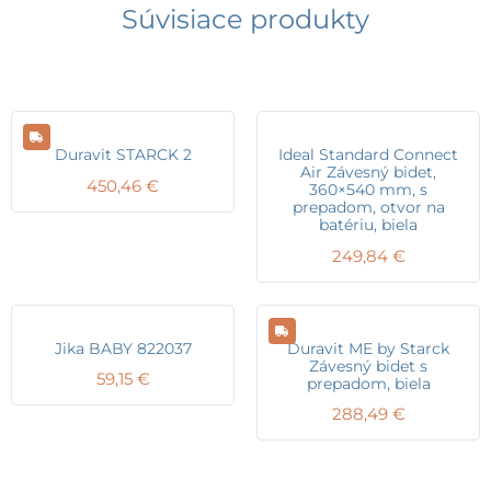
Súvisiace produkty
Duravit STARCK 2
Ideal Standard Connect
Air Závesný bidet,
450,46
€
360×540 mm, s
prepadom, otvor na
batériu, biela
249,84
€
Jika BABY 822037
Duravit ME by Starck
Závesný bidet s
59,15
€
prepadom, biela
288,49
€