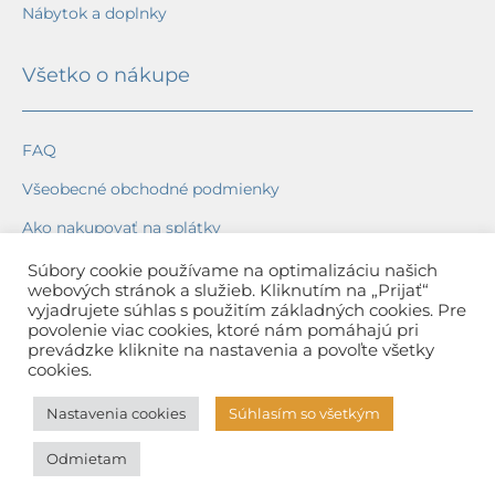
Nábytok a doplnky
Všetko o nákupe
FAQ
Všeobecné obchodné podmienky
Ako nakupovať na splátky
Ochrana osobných údajov
Súbory cookie používame na optimalizáciu našich
webových stránok a služieb. Kliknutím na „Prijať“
Reklamačný poriadok
vyjadrujete súhlas s použitím základných cookies. Pre
povolenie viac cookies, ktoré nám pomáhajú pri
Spôsob a cena dopravy
prevádzke kliknite na nastavenia a povoľte všetky
cookies.
Dodacie lehoty
Nastavenia cookies
Súhlasím so všetkým
Spôsob platby
Odmietam
Záruka na tovar