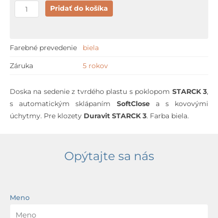
množstvo
Pridať do košíka
Duravit
STARCK
3
Farebné prevedenie
biela
s
Záruka
5 rokov
automatickým
sklápaním
Doska na sedenie z tvrdého plastu s poklopom
STARCK 3
,
s automatickým sklápaním
SoftClose
a s kovovými
úchytmy. Pre klozety
Duravit STARCK 3
. Farba biela.
Opýtajte sa nás
Meno