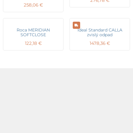
276,78
€
258,06
€
Roca MERIDIAN
Ideal Standard CALLA
SOFTCLOSE
zvislý odpad
122,18
€
1478,36
€