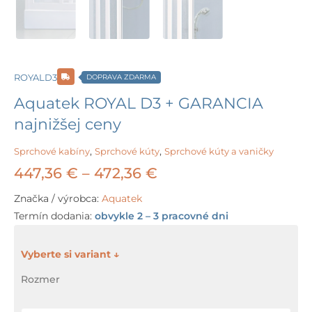
ROYALD3
DOPRAVA ZDARMA
Aquatek ROYAL D3 + GARANCIA
najnižšej ceny
Sprchové kabíny
,
Sprchové kúty
,
Sprchové kúty a vaničky
Price
447,36
€
–
472,36
€
range:
Značka / výrobca:
Aquatek
Termín dodania:
obvykle 2 – 3 pracovné dni
447,36 €
through
množstvo
Aquatek
472,36 €
Rozmer
ROYAL
D3