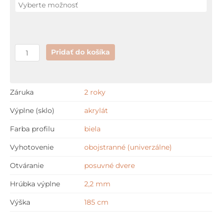
+
GARANCIA
najnižšej
ceny
Pridať do košíka
Záruka
2 roky
Výplne (sklo)
akrylát
Farba profilu
biela
Vyhotovenie
obojstranné (univerzálne)
Otváranie
posuvné dvere
Hrúbka výplne
2,2 mm
Výška
185 cm