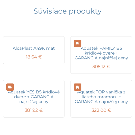
Súvisiace produkty
AlcaPlast A49K mat
Aquatek FAMILY B5
krídlové dvere +
18,64
€
GARANCIA najnižšej ceny
305,12
€
Aquatek YES B5 krídlové
Aquatek TOP vanička z
dvere + GARANCIA
liateho mramoru +
najnižšej ceny
GARANCIA najnižšej ceny
381,92
€
322,00
€