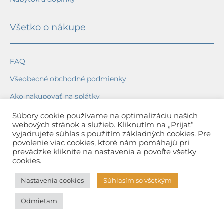
Všetko o nákupe
FAQ
Všeobecné obchodné podmienky
Ako nakupovať na splátky
Ochrana osobných údajov
Súbory cookie používame na optimalizáciu našich
webových stránok a služieb. Kliknutím na „Prijať“
Reklamačný poriadok
vyjadrujete súhlas s použitím základných cookies. Pre
povolenie viac cookies, ktoré nám pomáhajú pri
Spôsob a cena dopravy
prevádzke kliknite na nastavenia a povoľte všetky
cookies.
Dodacie lehoty
Nastavenia cookies
Súhlasím so všetkým
Spôsob platby
Odmietam
Záruka na tovar