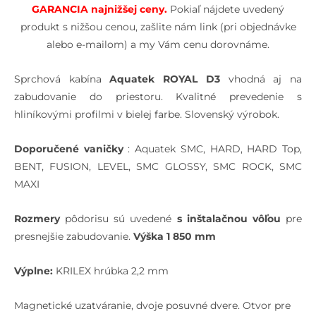
GARANCIA najnižšej cen
y.
Pokiaľ nájdete uvedený
produkt s nižšou cenou, zašlite nám link (pri objednávke
alebo e-mailom) a my Vám cenu dorovnáme.
Sprchová kabína
Aquatek ROYAL D3
vhodná aj na
zabudovanie do priestoru. Kvalitné prevedenie s
hliníkovými profilmi v bielej farbe. Slovenský výrobok.
Doporučené vaničky
: Aquatek SMC, HARD, HARD Top,
BENT, FUSION, LEVEL, SMC GLOSSY, SMC ROCK, SMC
MAXI
Rozmery
pôdorisu sú uvedené
s inštalačnou vôľou
pre
presnejšie zabudovanie.
Výška 1 850 mm
Výplne:
KRILEX hrúbka 2,2 mm
Magnetické uzatváranie, dvoje posuvné dvere. Otvor pre