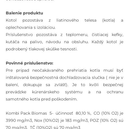
Balenie produktu
Kotol pozostáva z liatinového telesa (kotla) a
oplechovania s izoláciou.
Príslušenstvo pozostáva z teplomeru, čistiacej kefky,
kutáča na palivo, návodu na obsluhu. Každý kotol je
podrobený tlakovej skúške tesnosti.
Povinné príslušenstvo:
Pre prípad neočakávaného prehriatia kotla musí byť
inštalovaná bezpečnostná dochladzovacia slučka ( nie je v
balení, dokupuje sa zvlášť). Je to kvôli bezpečnej
prevádzke kúrenárskeho systému a na ochranu
samotného kotla pred poškodením.
Kombi Pack Biomas 5- účinnosť 80,10 %, CO (10% O2) je
3990 mg/m3, Nox (10%O2) je 183 mg/m3, POZ (10% O2) sú
70 mg/m3, TČ (10%O2) sú 70 mg/m3