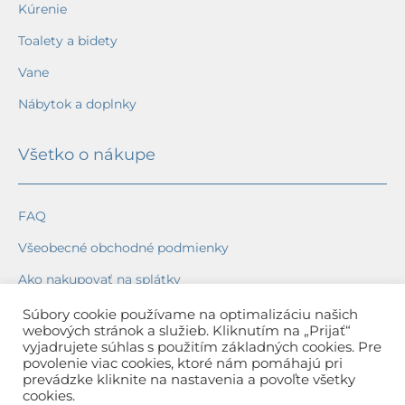
Kúrenie
Toalety a bidety
Vane
Nábytok a doplnky
Všetko o nákupe
FAQ
Všeobecné obchodné podmienky
Ako nakupovať na splátky
Ochrana osobných údajov
Súbory cookie používame na optimalizáciu našich
webových stránok a služieb. Kliknutím na „Prijať“
Reklamačný poriadok
vyjadrujete súhlas s použitím základných cookies. Pre
povolenie viac cookies, ktoré nám pomáhajú pri
Spôsob a cena dopravy
prevádzke kliknite na nastavenia a povoľte všetky
cookies.