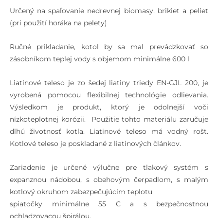
Určený na spaľovanie nedrevnej biomasy, brikiet a peliet
(pri použití horáka na pelety)
Ručné prikladanie, kotol by sa mal prevádzkovať so
zásobníkom teplej vody s objemom minimálne 600 l
Liatinové teleso je zo šedej liatiny triedy EN-GJL 200, je
vyrobená pomocou flexibilnej technológie odlievania.
Výsledkom je produkt, ktorý je odolnejší voči
nízkoteplotnej korózii. Použitie tohto materiálu zaručuje
dlhú životnosť kotla. Liatinové teleso má vodný rošt.
Kotlové teleso je poskladané z liatinových článkov.
Zariadenie je určené výlučne pre tlakový systém s
expanznou nádobou, s obehovým čerpadlom, s malým
kotlový okruhom zabezpečujúcim teplotu
spiatočky minimálne 55 C a s bezpečnostnou
ochladzovacou špirálou.