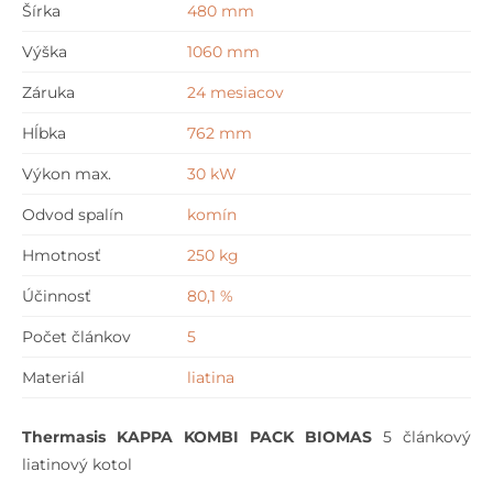
Šírka
480 mm
PACK
Výška
1060 mm
BIOMAS
5
Záruka
24 mesiacov
článkový
Hĺbka
762 mm
liatinový
kotol
Výkon max.
30 kW
Odvod spalín
komín
Hmotnosť
250 kg
Účinnosť
80,1 %
Počet článkov
5
Materiál
liatina
Thermasis KAPPA KOMBI PACK BIOMAS
5 článkový
liatinový kotol