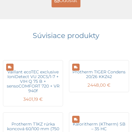
Odoslať
Súvisiace produkty
Vaillant ecoTEC exclusive
Protherm TIGER Condens
IoniDetect VU 20CS/1-7 +
20/26 KKZ42
VIH Q 75 B +
2448,00
€
sensoCOMFORT 720 + VR
940f
3401,19
€
Protherm T1KZ rúrka
Kaloritherm (KTherm) SB
koncová 60/100 mm (750
– 35 HC