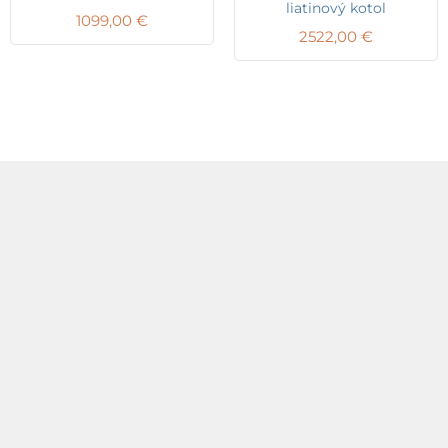
liatinový kotol
1099,00
€
2522,00
€