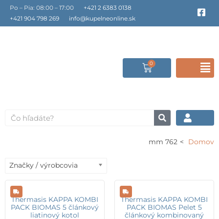
Preskočiť
Po – Pia: 08:00 – 17:00
+421 2 6383 0138
F
a
na
+421 904 798 269
info@kupelneonline.sk
c
obsah
e
b
o
o
0
Cart
F
k
-
s
M
q
u
a
Vyhľadať
r
e
762 mm
Domov
Značky / výrobcovia
Thermasis KAPPA KOMBI
Thermasis KAPPA KOMBI
PACK BIOMAS 5 článkový
PACK BIOMAS Pelet 5
liatinový kotol
článkový kombinovaný