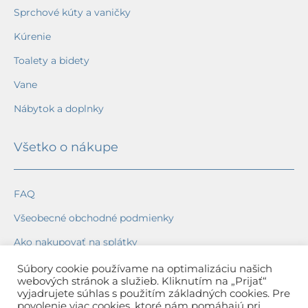
Sprchové kúty a vaničky
Kúrenie
Toalety a bidety
Vane
Nábytok a doplnky
Všetko o nákupe
FAQ
Všeobecné obchodné podmienky
Ako nakupovať na splátky
Ochrana osobných údajov
Súbory cookie používame na optimalizáciu našich
webových stránok a služieb. Kliknutím na „Prijať“
Reklamačný poriadok
vyjadrujete súhlas s použitím základných cookies. Pre
povolenie viac cookies, ktoré nám pomáhajú pri