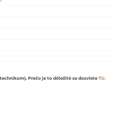
v
echnikom). Prečo je to dôležité sa dozviete
TU.