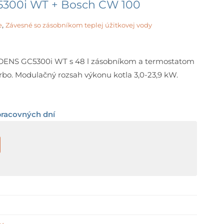
300i WT + Bosch CW 100
,
e
Závesné so zásobníkom teplej úžitkovej vody
DENS GC5300i WT s 48 l zásobníkom a termostatom
bo. Modulačný rozsah výkonu kotla 3,0-23,9 kW.
pracovných dní