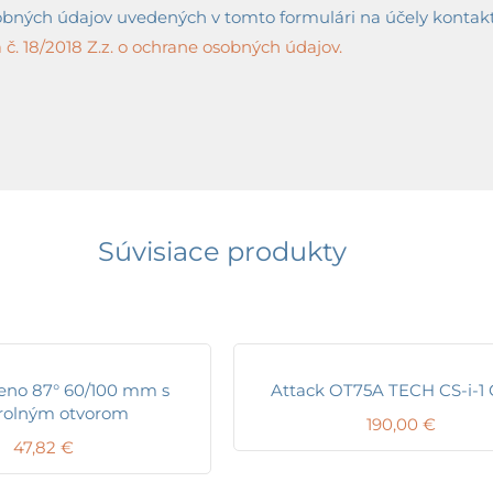
ných údajov uvedených v tomto formulári na účely kontaktov
č. 18/2018 Z.z. o ochrane osobných údajov.
Súvisiace produkty
eno 87° 60/100 mm s
Attack OT75A TECH CS-i-
rolným otvorom
190,00
€
47,82
€