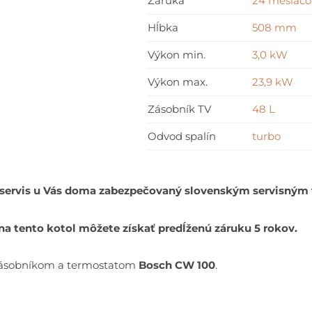
Záruka
24 mesiaco
CW
Hĺbka
508 mm
100
Výkon min.
3,0 kW
Výkon max.
23,9 kW
Zásobník TV
48 L
Odvod spalín
turbo
 servis u Vás doma zabezpečovaný slovenským servisným t
 na tento kotol môžete získať predĺženú záruku 5 rokov.
zásobníkom a termostatom
Bosch CW 100
.