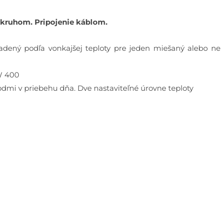
okruhom. Pripojenie káblom.
dený podľa vonkajšej teploty pre jeden miešaný alebo nem
CW 400
dmi v priebehu dňa. Dve nastaviteľné úrovne teploty