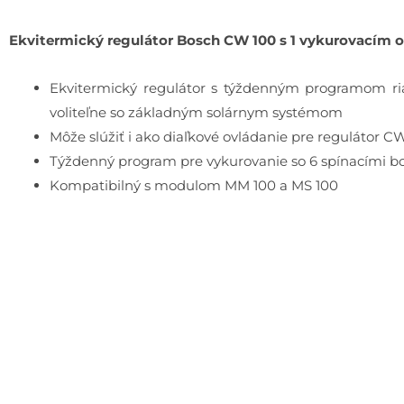
Ekvitermický regulátor Bosch CW 100 s 1 vykurovacím 
Ekvitermický regulátor s týždenným programom ria
voliteľne so základným solárnym systémom
Môže slúžiť i ako diaľkové ovládanie pre regulátor 
Týždenný program pre vykurovanie so 6 spínacími bo
Kompatibilný s modulom MM 100 a MS 100