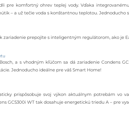
i pre komfortný ohrev teplej vody. Vďaka integrovanému
hútik – a už tečie voda s konštantnou teplotou. Jednoducho si
 zariadenie prepojíte s inteligentným regulátorom, ako je E
etu
 Bosch, a s vhodným kľúčom sa dá zariadenie Condens GC
kácie. Jednoducho ideálne pre váš Smart Home!
ticky prispôsobuje svoj výkon aktuálnym potrebám vo vaš
dens GC5300i WT tak dosahuje energetickú triedu A – pre vys