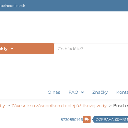
pelneonline.sk
Vyhľadať
ukty
O nás
FAQ
Značky
Kont
tly
Závesné so zásobníkom teplej úžitkovej vody
Bosch
8730850146
DOPRAVA ZDAR