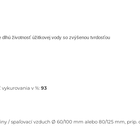
e dlhú životnosť
úžitkovej vody so zvýšenou tvrdosťou
vykurovania v %:
93
aliny / spaľovací vzduch Ø 60/100 mm alebo 80/125 mm, prí