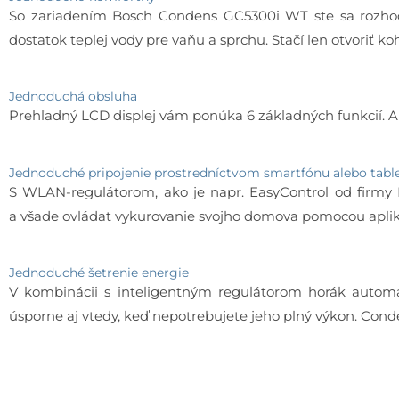
So zariadením Bosch Condens GC5300i WT ste sa rozhodl
dostatok teplej vody pre vaňu a sprchu. Stačí len otvoriť ko
Jednoduchá obsluha
Prehľadný LCD displej vám ponúka 6 základných funkcií. Ak
Jednoduché pripojenie prostredníctvom smartfónu alebo tabl
S WLAN-regulátorom, ako je napr. EasyControl od firmy
a všade ovládať vykurovanie svojho domova pomocou apli
Jednoduché šetrenie energie
V kombinácii s inteligentným regulátorom horák automa
úsporne aj vtedy, keď nepotrebujete jeho plný výkon. Con