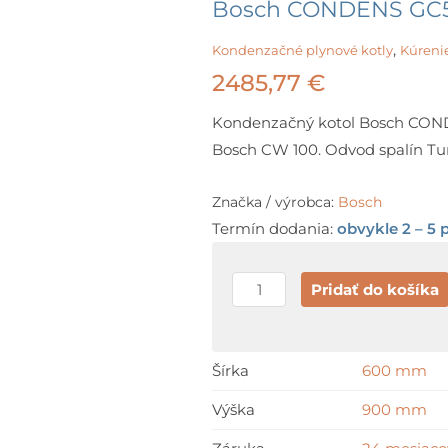
Bosch CONDENS GC5
,
Kondenzačné plynové kotly
Kúreni
2485,77
€
Kondenzačný kotol Bosch CON
Bosch CW 100. Odvod spalín Tur
Značka / výrobca:
Bosch
Termín dodania:
obvykle 2 – 5 
množstvo
Pridať do košíka
Bosch
CONDENS
GC5300i
Šírka
600 mm
WT
Výška
900 mm
+
Bosch