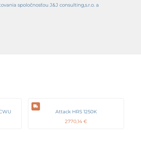
ania spoločnosťou J&J consulting,s.r.o. a
1 CWU
Attack HRS 1250K
2770,14
€