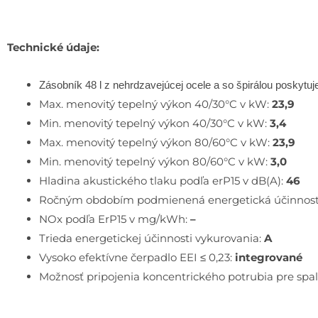
Technické údaje:
Zásobník 48 l z nehrdzavejúcej ocele a so špirálou poskytuj
Max. menovitý tepelný výkon 40/30°C v kW:
23,9
Min. menovitý tepelný výkon 40/30°C v kW:
3,4
Max. menovitý tepelný výkon 80/60°C v kW:
23,9
Min. menovitý tepelný výkon 80/60°C v kW:
3,0
Hladina akustického tlaku podľa erP15 v dB(A):
46
Ročným obdobím podmienená energetická účinnosť 
NOx podľa ErP15 v mg/kWh:
–
Trieda energetickej účinnosti vykurovania:
A
Vysoko efektívne čerpadlo EEI ≤ 0,23:
integrované
Možnosť pripojenia koncentrického potrubia pre sp