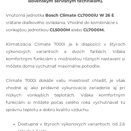
slovenským servisným technikom).
Vnútorná jednotka
Bosch Climate CL7000iU W 26 E
vrátane diaľkového ovládania. Vhodné do kombinácie s
vonkajšou jednotkou
CL5000M
alebo
CL7000M.
Klimatizácia Climate 7000i je k dispozícii v štyroch
výkonových variantoch a dvoch farbách. Vďaka
komfortným funkciám s možnosťou rôznych nastavení si
môžete doma vychutnať maximálne pohodlie.
Climate 7000i dokáže vašu miestnosť chladiť, je však
vhodné aj ako prídavné vykurovacie zariadenie aj pri
nízkych vonkajších teplotách. Vďaka komfortným
funkciám si môžete počas celého roka vychutnávať tú
správnu teplotu a dobrú kvalitu vzduchu.
Dostupná v štyroch výkonových variantoch: od 2,6