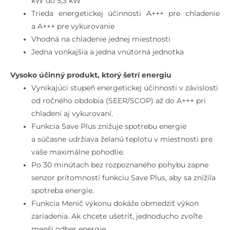
kW do 5,3 kW
Trieda energetickej účinnosti A+++ pre chladenie
a A+++ pre vykurovanie
Vhodná na chladenie jednej miestnosti
Jedna vonkajšia a jedna vnútorná jednotka
Vysoko účinný produkt, ktorý šetrí energiu
Vynikajúci stupeň energetickej účinnosti v závislosti
od ročného obdobia (SEER/SCOP) až do A+++ pri
chladení aj vykurovaní.
Funkcia Save Plus znižuje spotrebu energie
a súčasne udržiava želanú teplotu v miestnosti pre
vaše maximálne pohodlie.
Po 30 minútach bez rozpoznaného pohybu zapne
senzor prítomnosti funkciu Save Plus, aby sa znížila
spotreba energie.
Funkcia Menič výkonu dokáže obmedziť výkon
zariadenia. Ak chcete ušetriť, jednoducho zvoľte
menší odber energie.