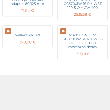
adaptér 80/125 mm
GC5700iW 15 P + WST
120-5 O + CW 400
17,04
€
2535,58
€
Vaillant VR 921
Bosch CONDENS
GC8700iW 30 P + W 65
378,00
€
OB C + CT 200 +
montážna doska
2931,11
€