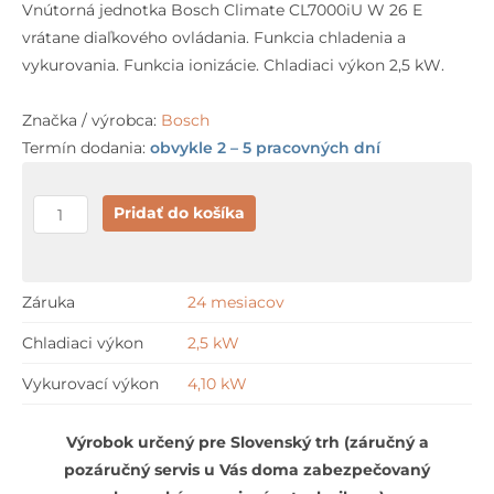
Vnútorná jednotka Bosch Climate CL7000iU W 26 E
vrátane diaľkového ovládania. Funkcia chladenia a
vykurovania. Funkcia ionizácie. Chladiaci výkon 2,5 kW.
Značka / výrobca:
Bosch
Termín dodania:
obvykle 2 – 5 pracovných dní
množstvo
Pridať do košíka
Bosch
Climate
CL7000iU
Záruka
24 mesiacov
W
Chladiaci výkon
2,5 kW
26
E
Vykurovací výkon
4,10 kW
Výrobok určený pre Slovenský trh (záručný a
pozáručný servis u Vás doma zabezpečovaný