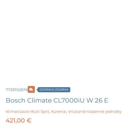
7733702576
DOPRAVA ZDARMA
Bosch Climate CL7000iU W 26 E
Klimatizacie Multi Split
,
Kúrenie
,
Vnútorné nástenné jednotky
421,00
€