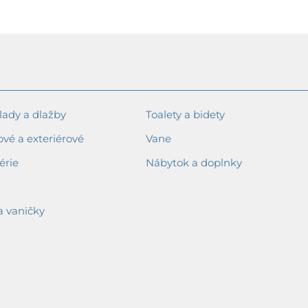
ady a dlažby
Toalety a bidety
ové a exteriérové
Vane
érie
Nábytok a doplnky
a vaničky