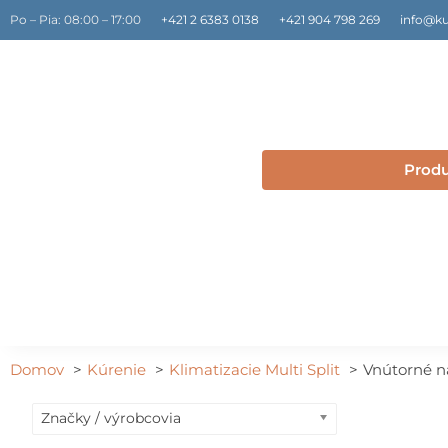
Preskočiť
Po – Pia: 08:00 – 17:00
+421 2 6383 0138
+421 904 798 269
info@ku
na
obsah
Prod
Domov
Kúrenie
Klimatizacie Multi Split
Vnútorné n
Značky / výrobcovia