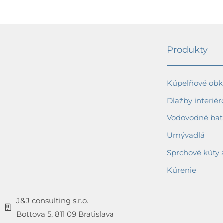
Produkty
Kúpeľňové obkl
Dlažby interiér
Vodovodné bat
Umývadlá
Sprchové kúty 
Kúrenie
J&J consulting s.r.o.
Bottova 5, 811 09 Bratislava