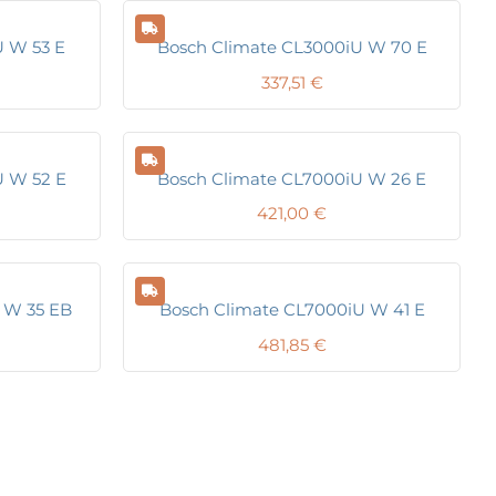
U W 53 E
Bosch Climate CL3000iU W 70 E
337,51
€
U W 52 E
Bosch Climate CL7000iU W 26 E
421,00
€
 W 35 EB
Bosch Climate CL7000iU W 41 E
481,85
€