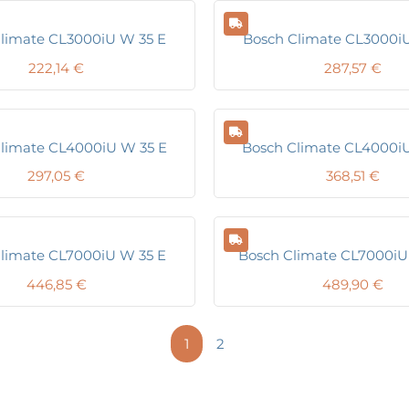
limate CL3000iU W 35 E
Bosch Climate CL3000i
222,14
€
287,57
€
limate CL4000iU W 35 E
Bosch Climate CL4000i
297,05
€
368,51
€
limate CL7000iU W 35 E
Bosch Climate CL7000iU
446,85
€
489,90
€
1
2