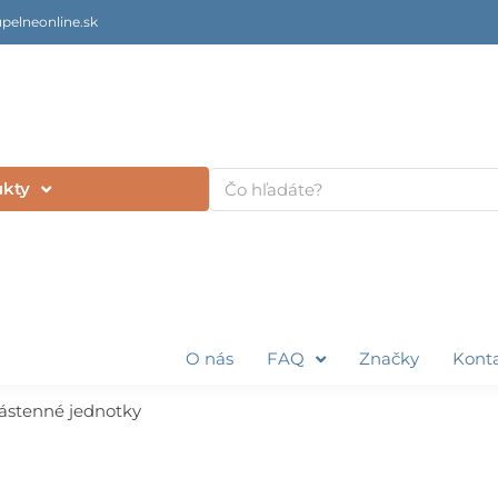
pelneonline.sk
Vyhľadať
ukty
O nás
FAQ
Značky
Kont
ástenné jednotky