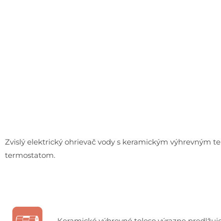
Zvislý elektrický ohrievač vody s keramickým výhrevným t
termostatom.
Keramické výhrevné teleso výrazne predlžuje