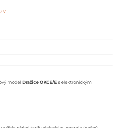
0 V
 Nový model
Dražice OKCE/E
s elektronickým
yužitia nízkej tarify elektrickej energie (nočný