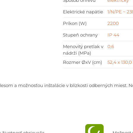
Spôsob ohrevu
elektrický
Elektrické napätie
1/N/PE ~ 23
Príkon (W)
2200
Stupeň ochrany
IP 44
Menovitý pretlak v
0,6
nádrži (MPa)
Rozmer ØxV (cm)
52,4 x 130,0
elesom a možnosťou inštalácie v blízkosti odberných miest.
 životnosť ohrievača
Možnost v