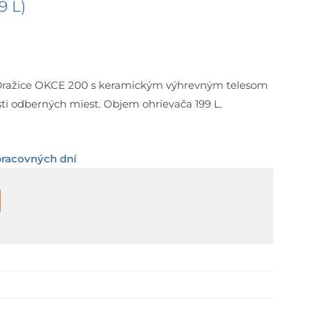
9 L)
dy Dražice OKCE 200 s keramickým výhrevným telesom
sti odberných miest. Objem ohrievača 199 L.
pracovných dní