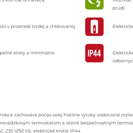
prúd)
ii v prostredí tvrdej a chlórovanej
Elektrick
epelné straty a minimálne
Elektrick
odbernýc
robca zachováva počas celej histórie výroby vodorovné rozt
é prevádzkovým termostatom a istené bezpečnostným termos
AC 230 V/50 Hz, elektrické krytie IP44