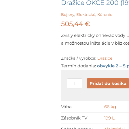
Dražice OKCE 200 (19
,
,
Bojlery
Elektrické
Kúrenie
505,44
€
Zvislý elektrický ohrievač vo
a možnosťou inštalácie v blízko
Značka / výrobca:
Dražice
Termín dodania:
obvykle 2 – 5 
množstvo
Pridať do košíka
Dražice
OKCE
200
Váha
66 kg
(199
Zásobník TV
199 L
L)