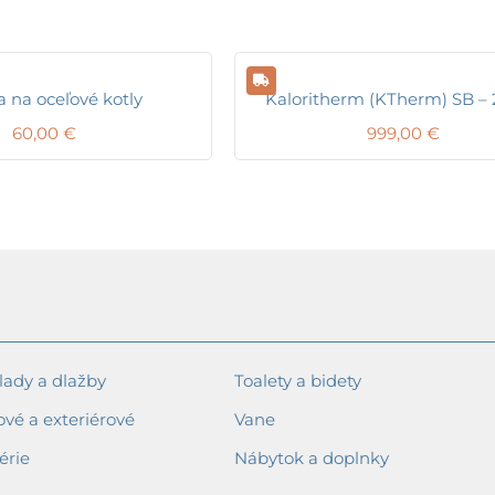
a na oceľové kotly
Kaloritherm (KTherm) SB –
60,00
€
999,00
€
ady a dlažby
Toalety a bidety
ové a exteriérové
Vane
érie
Nábytok a doplnky