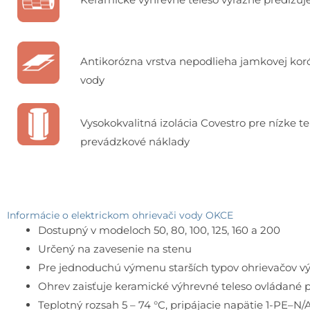
Antikorózna vrstva nepodlieha jamkovej koróz
vody
Vysokokvalitná izolácia Covestro pre nízke t
prevádzkové náklady
Informácie o elektrickom ohrievači vody OKCE
Dostupný v modeloch 50, 80, 100, 125, 160 a 200
Určený na zavesenie na stenu
Pre jednoduchú výmenu starších typov ohrievačov vý
Ohrev zaisťuje keramické výhrevné teleso ovládan
Teplotný rozsah 5 – 74 °C, pripájacie napätie 1-PE–N/