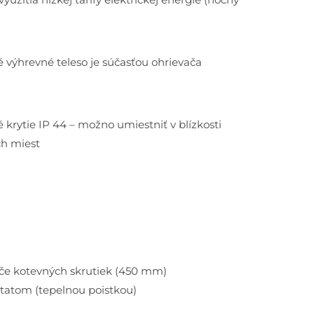
é výhrevné teleso je súčasťou ohrievača
é krytie IP 44 – možno umiestniť v blízkosti
h miest
eče kotevných skrutiek (450 mm)
tatom (tepelnou poistkou)