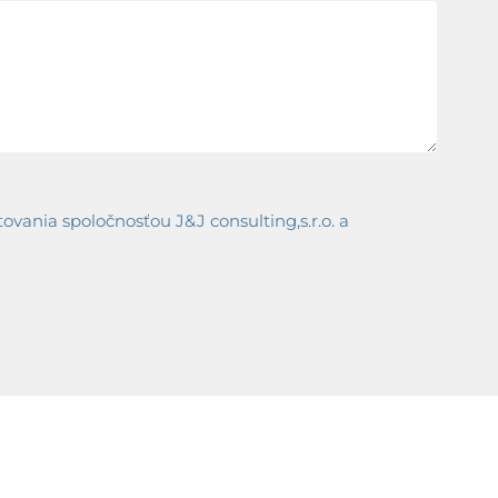
ania spoločnosťou J&J consulting,s.r.o. a