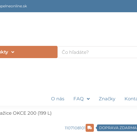
pelneonline.sk
Vyhľadať
ukty
O nás
FAQ
Značky
Kont
ažice OKCE 200 (199 L)
1107108101
DOPRAVA ZDARMA