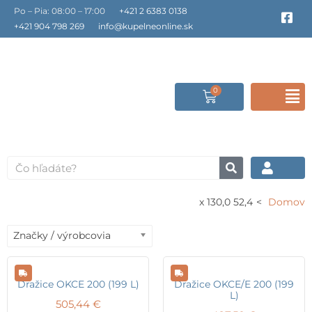
Preskočiť
Po – Pia: 08:00 – 17:00
+421 2 6383 0138
F
a
na
+421 904 798 269
info@kupelneonline.sk
c
obsah
e
b
o
o
0
Cart
F
k
-
s
M
q
u
a
Vyhľadať
r
e
52,4 x 130,0
Domov
Značky / výrobcovia
Dražice OKCE 200 (199 L)
Dražice OKCE/E 200 (199
L)
505,44
€