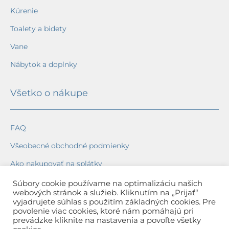
Kúrenie
Toalety a bidety
Vane
Nábytok a doplnky
Všetko o nákupe
FAQ
Všeobecné obchodné podmienky
Ako nakupovať na splátky
Ochrana osobných údajov
Súbory cookie používame na optimalizáciu našich
webových stránok a služieb. Kliknutím na „Prijať“
Reklamačný poriadok
vyjadrujete súhlas s použitím základných cookies. Pre
povolenie viac cookies, ktoré nám pomáhajú pri
Spôsob a cena dopravy
prevádzke kliknite na nastavenia a povoľte všetky