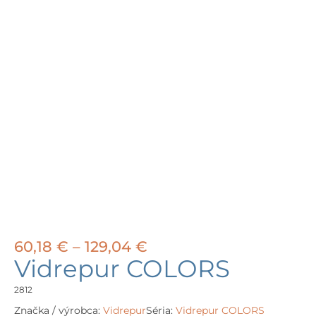
Price
60,18
€
–
129,04
€
range:
Vidrepur COLORS
60,18 €
through
2812
129,04 €
Značka / výrobca:
Vidrepur
Séria:
Vidrepur COLORS