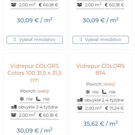
2
2
2.00 m
60,18
€
2.00 m
60,18
€
2
2
30,09
€
/ m
30,09
€
/ m
Vybrať množstvo
Vybrať množstvo
Vidrepur COLORS
Vidrepur COLORS
Colors 100 31,5 x 31,5
834
cm
Povrch:
lesklý
Povrch:
lesklý
nie
nie
nie
nie
obvykle 2-4 týždne
obvykle 2-4 týždne
2
2.00 m
71,24
€
2
2.00 m
60,18
€
2
35,62
€
/ m
2
30,09
€
/ m