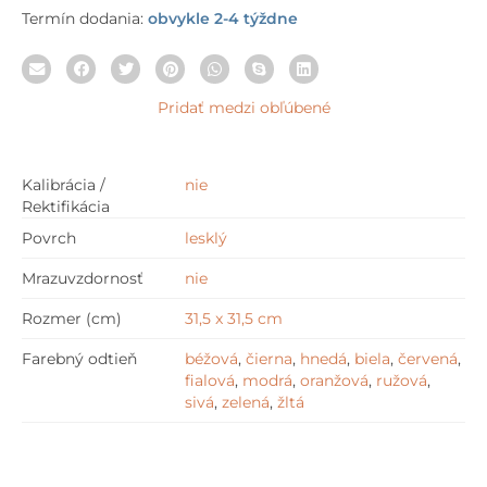
Termín dodania:
obvykle 2-4 týždne
Pridať medzi obľúbené
Kalibrácia /
nie
Rektifikácia
Povrch
lesklý
Mrazuvzdornosť
nie
Rozmer (cm)
31,5 x 31,5 cm
Farebný odtieň
béžová
,
čierna
,
hnedá
,
biela
,
červená
,
fialová
,
modrá
,
oranžová
,
ružová
,
sivá
,
zelená
,
žltá