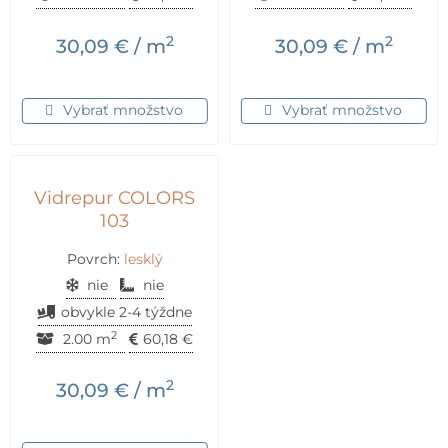
2
2
30,09
€
/ m
30,09
€
/ m
Vybrať množstvo
Vybrať množstvo
Vidrepur COLORS
103
Povrch:
lesklý
nie
nie
obvykle 2-4 týždne
2
2.00 m
60,18
€
2
30,09
€
/ m