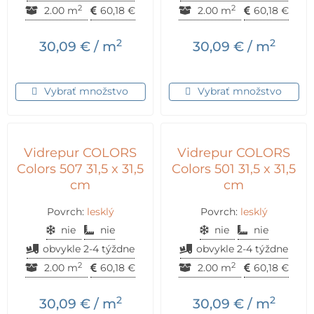
2
2
2.00 m
60,18
€
2.00 m
60,18
€
2
2
30,09
€
/ m
30,09
€
/ m
Vybrať množstvo
Vybrať množstvo
Vidrepur COLORS
Vidrepur COLORS
Colors 507 31,5 x 31,5
Colors 501 31,5 x 31,5
cm
cm
Povrch:
lesklý
Povrch:
lesklý
nie
nie
nie
nie
obvykle 2-4 týždne
obvykle 2-4 týždne
2
2
2.00 m
60,18
€
2.00 m
60,18
€
2
2
30,09
€
/ m
30,09
€
/ m