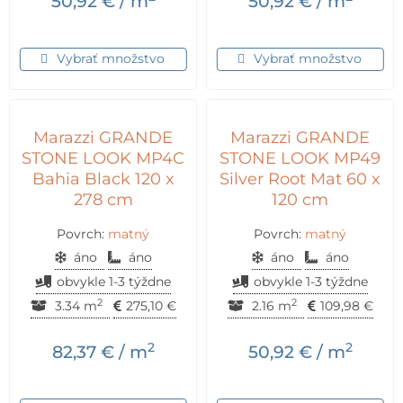
50,92
€
/ m
50,92
€
/ m
Vybrať množstvo
Vybrať množstvo
Marazzi GRANDE
Marazzi GRANDE
STONE LOOK MP4C
STONE LOOK MP49
Bahia Black 120 x
Silver Root Mat 60 x
278 cm
120 cm
Povrch:
matný
Povrch:
matný
áno
áno
áno
áno
obvykle 1-3 týždne
obvykle 1-3 týždne
2
2
3.34 m
275,10
€
2.16 m
109,98
€
2
2
82,37
€
/ m
50,92
€
/ m