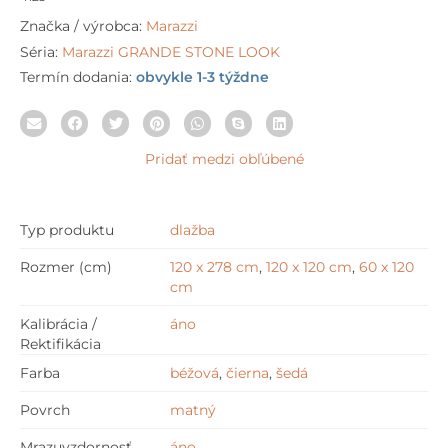
Značka / výrobca:
Marazzi
Séria:
Marazzi GRANDE STONE LOOK
Termín dodania:
obvykle 1-3 týždne
Pridať medzi obľúbené
Typ produktu
dlažba
Rozmer (cm)
120 x 278 cm
,
120 x 120 cm
,
60 x 120
cm
Kalibrácia /
áno
Rektifikácia
Farba
béžová
,
čierna
,
šedá
Povrch
matný
Mrazuvzdornosť
áno