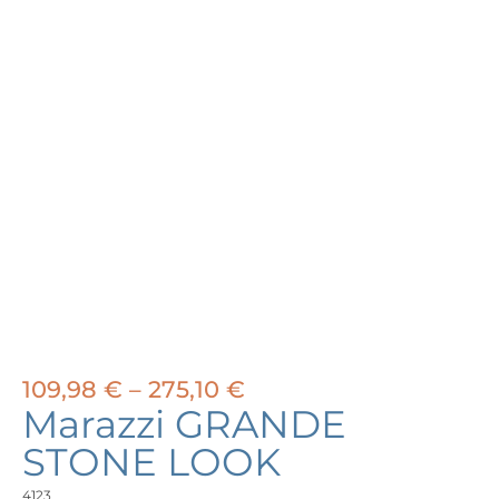
Price
109,98
€
–
275,10
€
range:
Marazzi GRANDE
109,98 €
STONE LOOK
through
275,10 €
4123