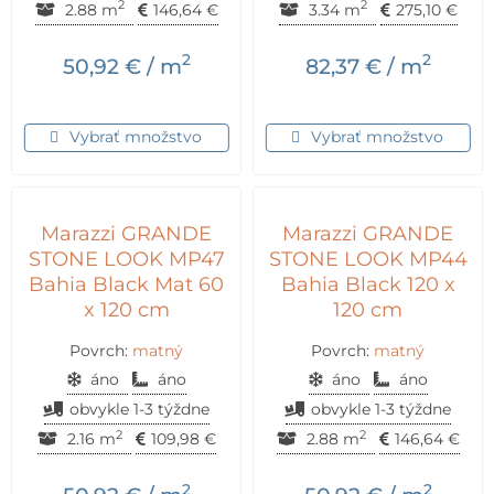
2
2
2.88 m
146,64
€
3.34 m
275,10
€
2
2
50,92
€
/ m
82,37
€
/ m
Vybrať množstvo
Vybrať množstvo
Marazzi GRANDE
Marazzi GRANDE
STONE LOOK MP47
STONE LOOK MP44
Bahia Black Mat 60
Bahia Black 120 x
x 120 cm
120 cm
Povrch:
matný
Povrch:
matný
áno
áno
áno
áno
obvykle 1-3 týždne
obvykle 1-3 týždne
2
2
2.16 m
109,98
€
2.88 m
146,64
€
2
2