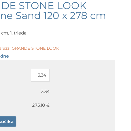
NDE STONE LOOK
ne Sand 120 x 278 cm
cm, 1. trieda
arazzi GRANDE STONE LOOK
ždne
3,34
275,10 €
košíka