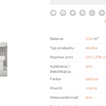
x
278
cm
2
Balenie
3.34
m
Typ produktu
dlažba
Rozmer (cm)
120 x 278 
Kalibrácia /
áno
Rektifikácia
Farba
béžová
Povrch
matný
Mrazuvzdornosť
áno