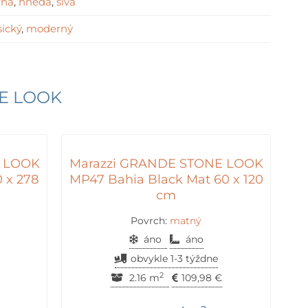
rna
,
hnedá
,
sivá
sický
,
moderný
E LOOK
E LOOK
Marazzi GRANDE STONE LOOK
 x 278
MP47 Bahia Black Mat 60 x 120
cm
Povrch:
matný
áno
áno
obvykle 1-3 týždne
2
2.16 m
109,98
€