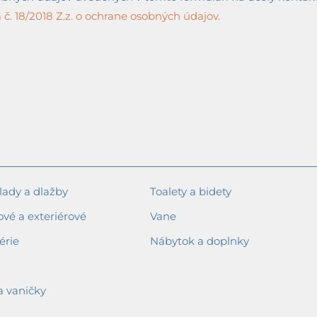
č. 18/2018 Z.z. o ochrane osobných údajov.
ady a dlažby
Toalety a bidety
ové a exteriérové
Vane
érie
Nábytok a doplnky
a vaničky