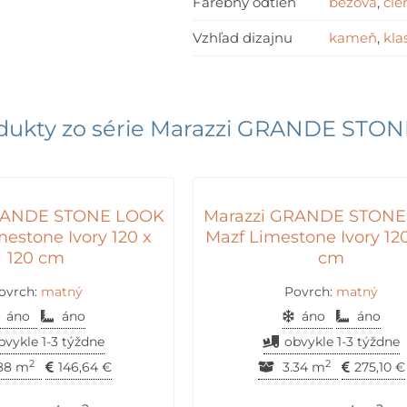
Farebný odtieň
béžová
,
čie
Vzhľad dizajnu
kameň
,
kla
dukty zo série
Marazzi GRANDE STON
GRANDE STONE LOOK
Marazzi GRANDE STON
estone Ivory 120 x
Mazf Limestone Ivory 120
120 cm
cm
ovrch:
matný
Povrch:
matný
áno
áno
áno
áno
bvykle 1-3 týždne
obvykle 1-3 týždne
2
2
88 m
146,64
€
3.34 m
275,10
€