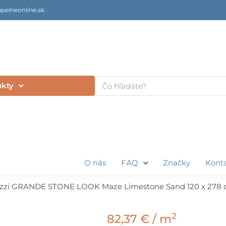
pelneonline.sk
Vyhľadať
ukty
O nás
FAQ
Značky
Kont
zzi GRANDE STONE LOOK Maze Limestone Sand 120 x 278
2
82,37
€
/ m