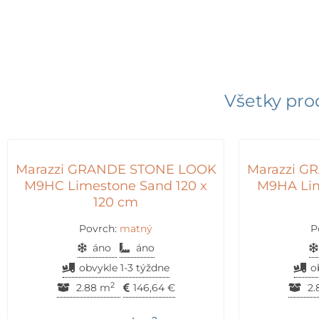
Všetky pro
Marazzi GRANDE STONE LOOK
Marazzi 
M9HC Limestone Sand 120 x
M9HA Lim
120 cm
Povrch:
matný
P
áno
áno
obvykle 1-3 týždne
o
2
2.88 m
146,64
€
2.