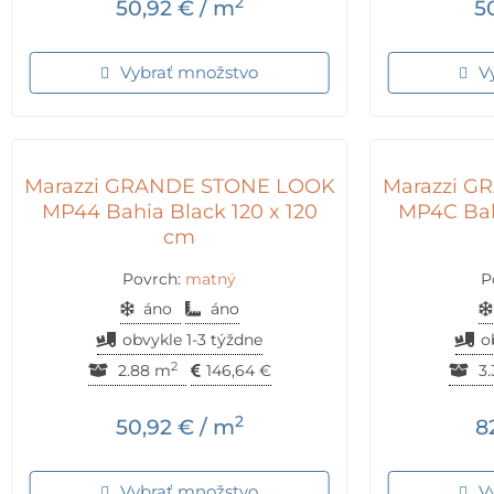
2
50,92
€
/ m
5
Vybrať množstvo
V
Marazzi GRANDE STONE LOOK
Marazzi 
MP44 Bahia Black 120 x 120
MP4C Bah
cm
Povrch:
matný
P
áno
áno
obvykle 1-3 týždne
o
2
2.88 m
146,64
€
3.
2
50,92
€
/ m
8
Vybrať množstvo
V