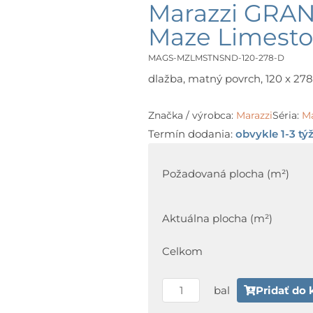
Marazzi GRA
Maze Limesto
MAGS-MZLMSTNSND-120-278-D
dlažba, matný povrch, 120 x 278 
Značka / výrobca:
Marazzi
Séria:
M
Termín dodania:
obvykle 1-3 tý
množstvo
Marazzi
Požadovaná plocha (m²)
GRANDE
STONE
Aktuálna plocha (m²)
LOOK
Maze
Celkom
Limestone
Sand
bal
Pridať do 
120