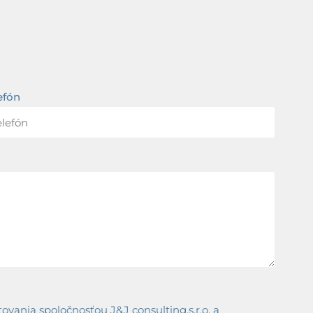
efón
ania spoločnosťou J&J consulting,s.r.o. a