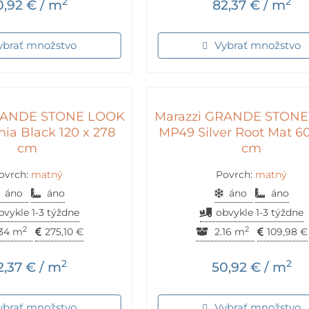
2
2
0,92
€
/ m
82,37
€
/ m
ybrať množstvo
Vybrať množstvo
GRANDE STONE LOOK
Marazzi GRANDE STON
ia Black 120 x 278
MP49 Silver Root Mat 60
cm
cm
ovrch:
matný
Povrch:
matný
áno
áno
áno
áno
bvykle 1-3 týždne
obvykle 1-3 týždne
2
2
34 m
275,10
€
2.16 m
109,98
€
2
2
2,37
€
/ m
50,92
€
/ m
ybrať množstvo
Vybrať množstvo