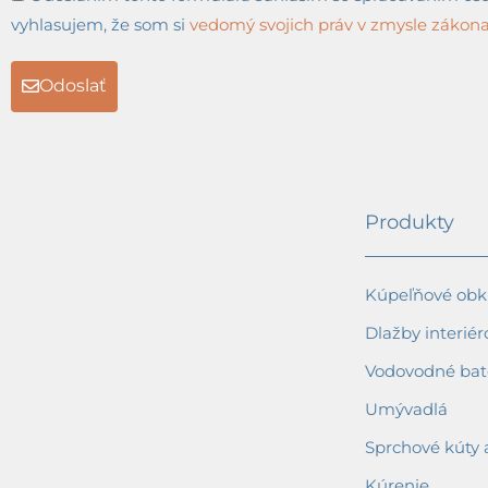
vyhlasujem, že som si
vedomý svojich práv v zmysle zákona 
Odoslať
Produkty
Kúpeľňové obkl
Dlažby interiér
Vodovodné bat
Umývadlá
Sprchové kúty 
Kúrenie