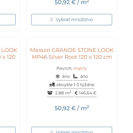
2
50,92
€
/ m
Vybrať množstvo
E LOOK
Marazzi GRANDE STONE LOOK
 x 120
MP46 Silver Root 120 x 120 cm
Povrch:
matný
áno
áno
obvykle 1-3 týždne
2
2.88 m
146,64
€
2
50,92
€
/ m
Vybrať množstvo