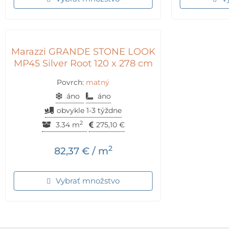
Marazzi GRANDE STONE LOOK
MP45 Silver Root 120 x 278 cm
Povrch:
matný
áno
áno
obvykle 1-3 týždne
2
3.34 m
275,10
€
2
82,37
€
/ m
Vybrať množstvo