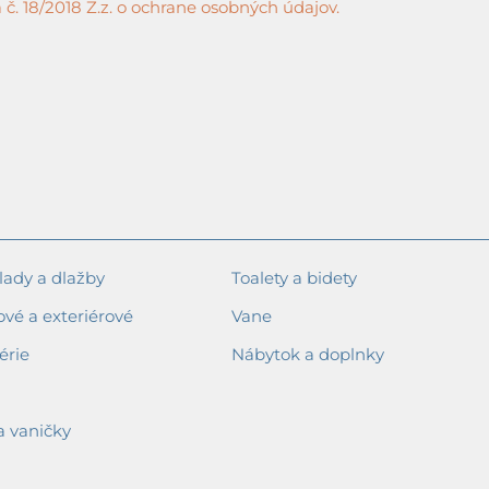
č. 18/2018 Z.z. o ochrane osobných údajov.
ady a dlažby
Toalety a bidety
ové a exteriérové
Vane
érie
Nábytok a doplnky
a vaničky