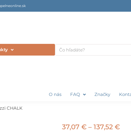
pelneonline.sk
Vyhľadať
ukty
O nás
FAQ
Značky
Kont
zzi CHALK
Pri
37,07
€
–
137,52
€