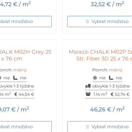
2
2
4,72
€
/ m
32,52
€
/ m
ybrať množstvo
Vybrať množstvo
HALK M02H Grey 25
Marazzi CHALK M02P 
x 76 cm
Str. Fiber 3D 25 x 76
ovrch:
matný
Povrch:
matný
nie
nie
nie
nie
bvykle 1-3 týždne
obvykle 1-3 týždne
2
2
.14 m
44,54
€
1.14 m
52,74
€
2
2
9,07
€
/ m
46,26
€
/ m
ybrať množstvo
Vybrať množstvo