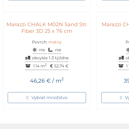
Marazzi CHALK M02N Sand Str.
Marazzi C
Fiber 3D 25 x 76 cm
Povrch:
matný
P
nie
nie
obvykle 1-3 týždne
o
2
1.14 m
52,74
€
1
2
46,26
€
/ m
3
Vybrať množstvo
V