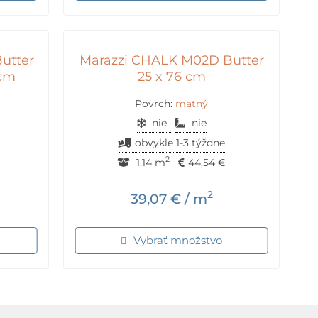
utter
Marazzi CHALK M02D Butter
 cm
25 x 76 cm
Povrch:
matný
nie
nie
obvykle 1-3 týždne
2
1.14 m
44,54
€
2
39,07
€
/ m
Vybrať množstvo