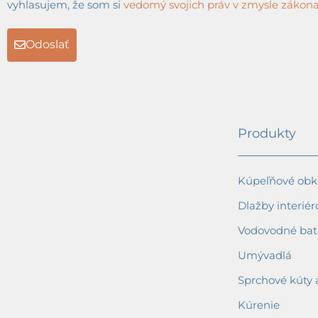
vyhlasujem, že som si
vedomý svojich práv v zmysle zákona 
Odoslať
Produkty
Kúpeľňové obkl
Dlažby interiér
Vodovodné bat
Umývadlá
Sprchové kúty 
Kúrenie