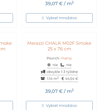
2
39,07
€
/ m
Vybrať množstvo
Smoke
Marazzi CHALK M02F Smoke
 cm
25 x 76 cm
Povrch:
matný
nie
nie
obvykle 1-3 týždne
2
1.14 m
44,54
€
2
39,07
€
/ m
Vybrať množstvo