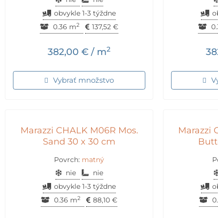
obvykle 1-3 týždne
o
2
0.36 m
137,52
€
0.
2
382,00
€
/ m
38
Vybrať množstvo
V
Marazzi CHALK M06R Mos.
Marazzi
Sand 30 x 30 cm
Butt
Povrch:
matný
P
nie
nie
obvykle 1-3 týždne
o
2
0.36 m
88,10
€
0