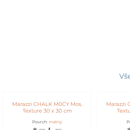
Vše
Marazzi CHALK M0CY Mos.
Marazzi
Texture 30 x 30 cm
Text
Povrch:
matný
P
nie
nie