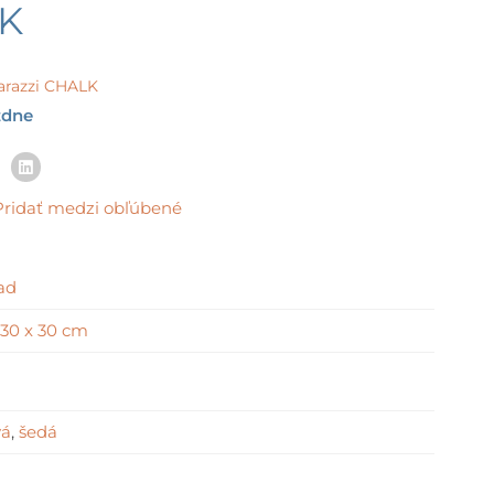
ge:
LK
07 €
rough
,52 €
arazzi CHALK
ždne
Pridať medzi obľúbené
ad
30 x 30 cm
vá
,
šedá