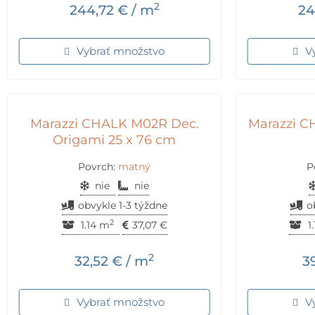
2
244,72
€
/ m
24
Vybrať množstvo
V
Marazzi CHALK M02R Dec.
Marazzi C
Origami 25 x 76 cm
Povrch:
matný
P
nie
nie
obvykle 1-3 týždne
o
2
1.14 m
37,07
€
1
2
32,52
€
/ m
3
Vybrať množstvo
V