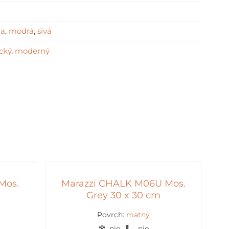
la
,
modrá
,
sivá
cký
,
moderný
Mos.
Marazzi CHALK M06U Mos.
Grey 30 x 30 cm
Povrch:
matný
nie
nie