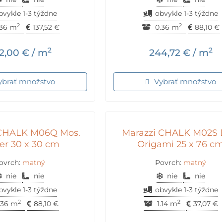
bvykle 1-3 týždne
obvykle 1-3 týždne
2
2
36 m
137,52
€
0.36 m
88,10
€
2
2
2,00
€
/ m
244,72
€
/ m
ybrať množstvo
Vybrať množstvo
 CHALK M06Q Mos.
Marazzi CHALK M02S 
er 30 x 30 cm
Origami 25 x 76 c
ovrch:
matný
Povrch:
matný
nie
nie
nie
nie
bvykle 1-3 týždne
obvykle 1-3 týždne
2
2
.36 m
88,10
€
1.14 m
37,07
€