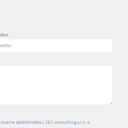
efón
ania spoločnosťou J&J consulting,s.r.o. a