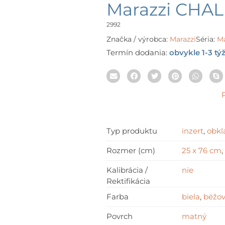
ran
Marazzi CHA
37,
th
2992
137
Značka / výrobca:
Marazzi
Séria:
M
Termín dodania:
obvykle 1-3 tý
Typ produktu
inzert
,
obkl
Rozmer (cm)
25 x 76 cm
,
Kalibrácia /
nie
Rektifikácia
Farba
biela
,
béžo
Povrch
matný