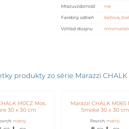
Mrazuvzdornosť
nie
Farebný odtieň
béžová
,
bie
Vzhľad dizajnu
minimalisti
tky produkty zo série
Marazzi CHALK
 CHALK M0CZ Mos.
Marazzi CHALK M06S 
ure 30 x 30 cm
Smoke 30 x 30 cm
ovrch:
matný
Povrch:
matný
nie
nie
nie
nie