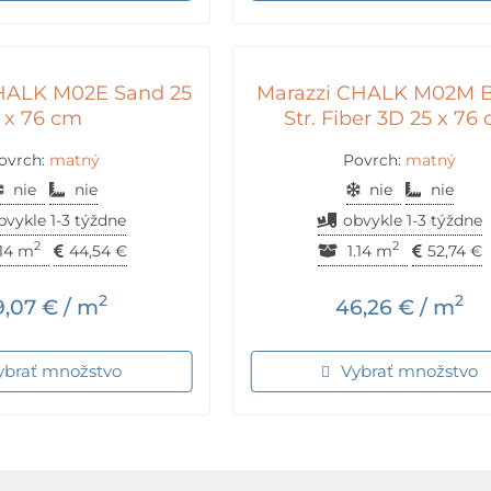
HALK M02E Sand 25
Marazzi CHALK M02M B
x 76 cm
Str. Fiber 3D 25 x 76
ovrch:
matný
Povrch:
matný
nie
nie
nie
nie
bvykle 1-3 týždne
obvykle 1-3 týždne
2
2
.14 m
44,54
€
1.14 m
52,74
€
2
2
9,07
€
/ m
46,26
€
/ m
ybrať množstvo
Vybrať množstvo