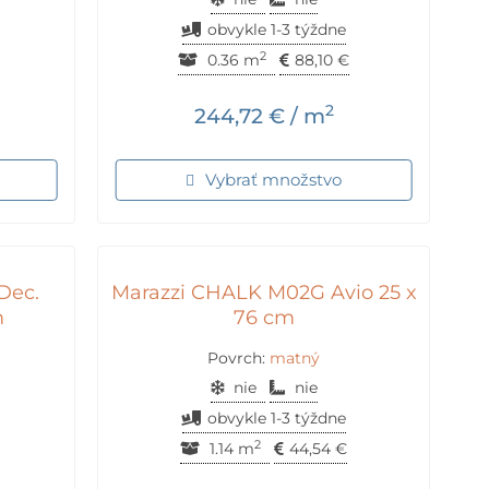
obvykle 1-3 týždne
2
0.36 m
88,10
€
2
244,72
€
/ m
Vybrať množstvo
Dec.
Marazzi CHALK M02G Avio 25 x
m
76 cm
Povrch:
matný
nie
nie
obvykle 1-3 týždne
2
1.14 m
44,54
€