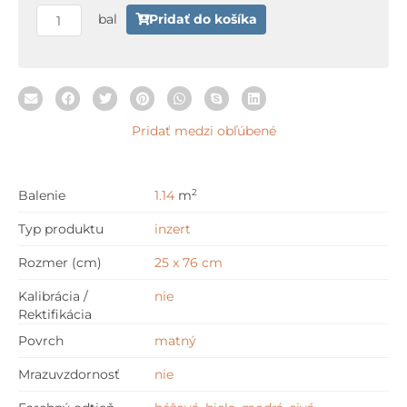
x
bal
Pridať do košíka
76
cm
Pridať medzi obľúbené
2
Balenie
1.14
m
Typ produktu
inzert
Rozmer (cm)
25 x 76 cm
Kalibrácia /
nie
Rektifikácia
Povrch
matný
Mrazuvzdornosť
nie