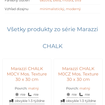
Farebný odtieň
béžová
,
biela
,
modrá
,
sivá
Vzhľad dizajnu
minimalistický
,
moderný
Všetky produkty zo série
Marazzi
CHALK
Marazzi CHALK
Marazzi CHALK
M0CY Mos. Texture
M0CZ Mos. Texture
30 x 30 cm
30 x 30 cm
Povrch:
matný
Povrch:
matný
nie
nie
nie
nie
obvykle 1-3 týždne
obvykle 1-3 týždne