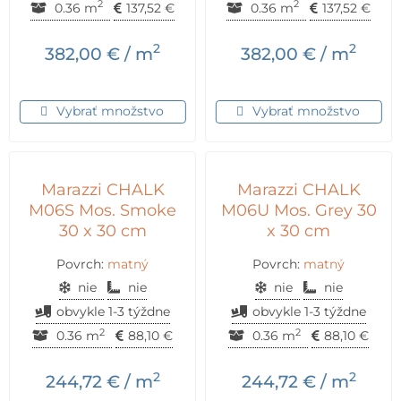
2
2
0.36 m
137,52
€
0.36 m
137,52
€
2
2
382,00
€
/ m
382,00
€
/ m
Vybrať množstvo
Vybrať množstvo
Marazzi CHALK
Marazzi CHALK
M06S Mos. Smoke
M06U Mos. Grey 30
30 x 30 cm
x 30 cm
Povrch:
matný
Povrch:
matný
nie
nie
nie
nie
obvykle 1-3 týždne
obvykle 1-3 týždne
2
2
0.36 m
88,10
€
0.36 m
88,10
€
2
2
244,72
€
/ m
244,72
€
/ m