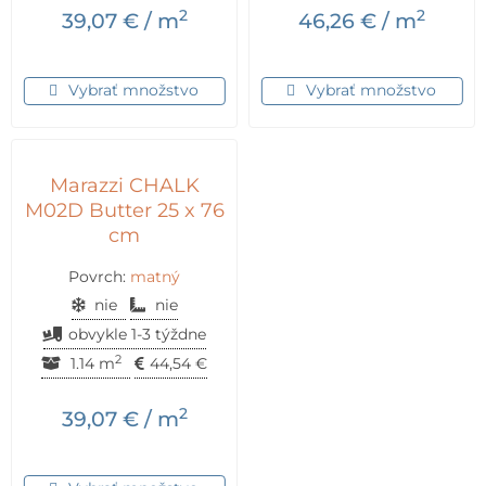
2
2
39,07
€
/ m
46,26
€
/ m
Vybrať množstvo
Vybrať množstvo
Marazzi CHALK
M02D Butter 25 x 76
cm
Povrch:
matný
nie
nie
obvykle 1-3 týždne
2
1.14 m
44,54
€
2
39,07
€
/ m