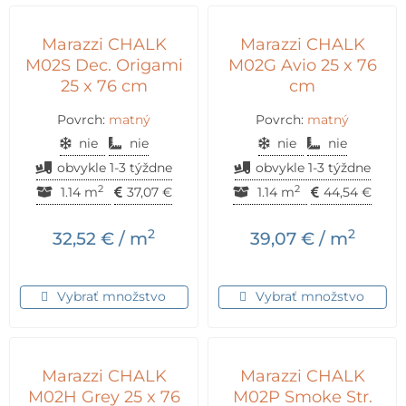
Marazzi CHALK
Marazzi CHALK
M02S Dec. Origami
M02G Avio 25 x 76
25 x 76 cm
cm
Povrch:
matný
Povrch:
matný
nie
nie
nie
nie
obvykle 1-3 týždne
obvykle 1-3 týždne
2
2
1.14 m
37,07
€
1.14 m
44,54
€
2
2
32,52
€
/ m
39,07
€
/ m
Vybrať množstvo
Vybrať množstvo
Marazzi CHALK
Marazzi CHALK
M02H Grey 25 x 76
M02P Smoke Str.