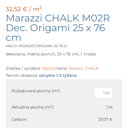
2
32,52
€
/ m
Marazzi CHALK M02R
Dec. Origami 25 x 76
cm
MACH-M02RDECORIGAMI-25-76-D
dekorácia, matný povrch, 25 x 76 cm, 1. trieda
Značka / výrobca:
Marazzi
Séria:
Marazzi CHALK
Termín dodania:
obvykle 1-3 týždne
množstvo
Marazzi
Požadovaná plocha (m²)
CHALK
M02R
Aktuálna plocha (m²)
1,14
Dec.
Origami
Celkom
37,07 €
25