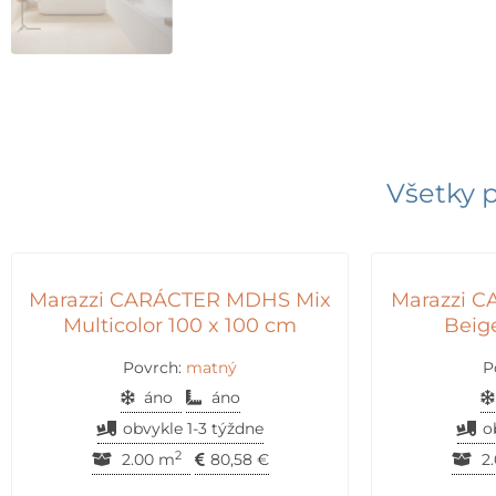
Všetky p
Marazzi CARÁCTER MDHS Mix
Marazzi 
Multicolor 100 x 100 cm
Beig
Povrch:
matný
P
áno
áno
obvykle 1-3 týždne
o
2
2.00 m
80,58
€
2.