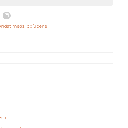
Pridať medzi obľúbené
edá