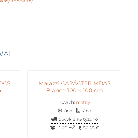
sický
,
moderný
WALL
MDCS
Marazzi CARÁCTER MDAS
m
Blanco 100 x 100 cm
Povrch:
matný
áno
áno
obvykle 1-3 týždne
2
2.00 m
80,58
€