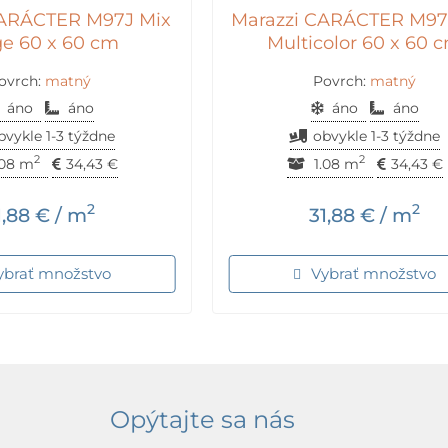
CARÁCTER M97J Mix
Marazzi CARÁCTER M97
e 60 x 60 cm
Multicolor 60 x 60 
ovrch:
matný
Povrch:
matný
áno
áno
áno
áno
bvykle 1-3 týždne
obvykle 1-3 týždne
2
2
.08 m
34,43
€
1.08 m
34,43
€
2
2
1,88
€
/ m
31,88
€
/ m
ybrať množstvo
Vybrať množstvo
Opýtajte sa nás