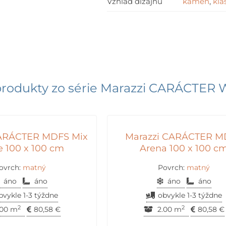
Vzhľad dizajnu
kameň
,
kla
rodukty zo série
Marazzi CARÁCTER 
CARÁCTER MDFS Mix
Marazzi CARÁCTER 
e 100 x 100 cm
Arena 100 x 100 c
ovrch:
matný
Povrch:
matný
áno
áno
áno
áno
bvykle 1-3 týždne
obvykle 1-3 týždne
2
2
00 m
80,58
€
2.00 m
80,58
€