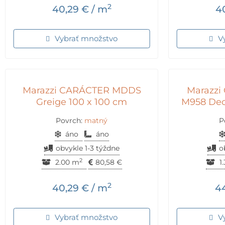
2
40,29
€
/ m
4
Vybrať množstvo
V
Marazzi CARÁCTER MDDS
Marazz
Greige 100 x 100 cm
M958 Dec
Povrch:
matný
P
áno
áno
obvykle 1-3 týždne
o
2
2.00 m
80,58
€
1
2
40,29
€
/ m
4
Vybrať množstvo
V