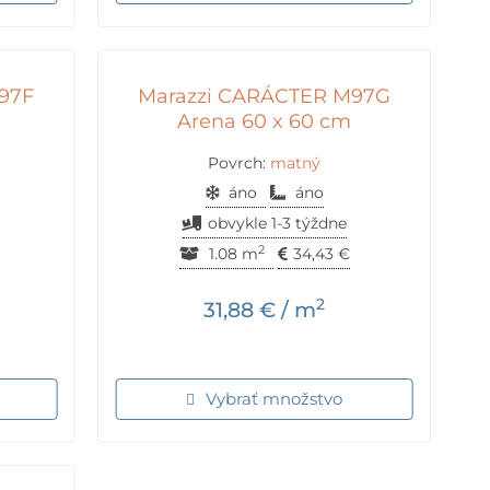
97F
Marazzi CARÁCTER M97G
m
Arena 60 x 60 cm
Povrch:
matný
áno
áno
obvykle 1-3 týždne
2
1.08 m
34,43
€
2
31,88
€
/ m
Vybrať množstvo