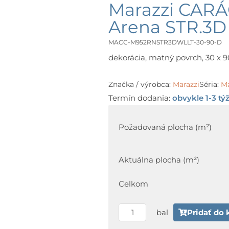
Marazzi CAR
Arena STR.3D
MACC-M952RNSTR3DWLLT-30-90-D
dekorácia, matný povrch, 30 x 90
Značka / výrobca:
Marazzi
Séria:
M
Termín dodania:
obvykle 1-3 tý
množstvo
Marazzi
Požadovaná plocha (m²)
CARÁCTER
WALL
Aktuálna plocha (m²)
M952
Arena
Celkom
STR.3D
Walltone
bal
Pridať do 
30