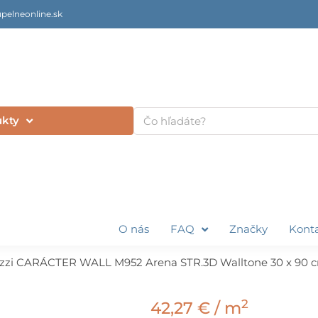
pelneonline.sk
Vyhľadať
ukty
O nás
FAQ
Značky
Kont
zzi CARÁCTER WALL M952 Arena STR.3D Walltone 30 x 90 
2
42,27
€
/ m