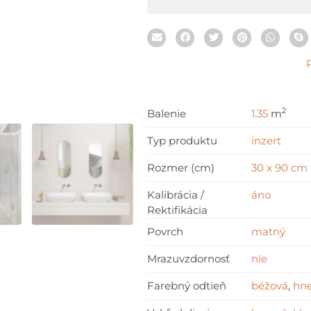
x
90
cm
2
Balenie
1.35
m
Typ produktu
inzert
Rozmer (cm)
30 x 90 cm
Kalibrácia /
áno
Rektifikácia
Povrch
matný
Mrazuvzdornosť
nie
Farebný odtieň
béžová
,
hn