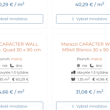
2
2
0,29
€
/ m
40,29
€
/ m
ybrať množstvo
Vybrať množstvo
i CARÁCTER WALL
Marazzi CARÁCTER W
. Quad 30 x 90 cm
M94X Blanco 30 x 90
ovrch:
matný
Povrch:
matný
nie
áno
nie
áno
bvykle 1-3 týždne
obvykle 1-3 týždne
2
2
.35 m
60,29
€
1.35 m
41,96
€
2
2
4,66
€
/ m
31,08
€
/ m
ybrať množstvo
Vybrať množstvo