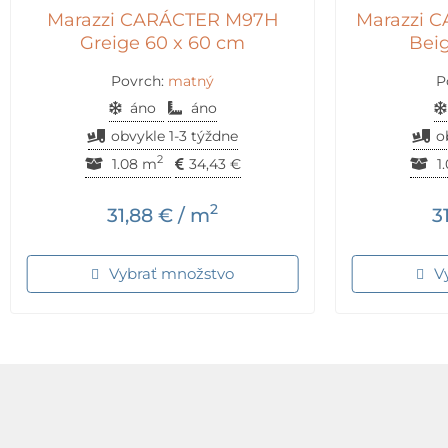
Marazzi CARÁCTER M97H
Marazzi 
Greige 60 x 60 cm
Beig
Povrch:
matný
P
áno
áno
obvykle 1-3 týždne
o
2
1.08 m
34,43
€
1
2
31,88
€
/ m
3
Vybrať množstvo
V