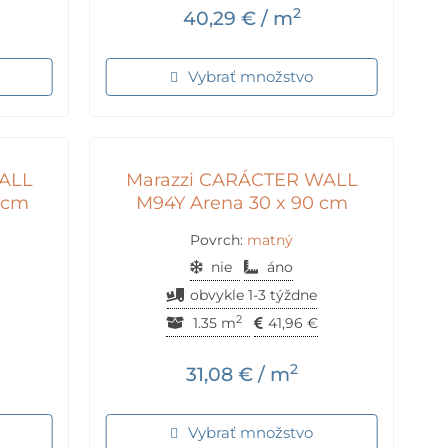
2
40,29
€
/ m
Vybrať množstvo
ALL
Marazzi CARÁCTER WALL
 cm
M94Y Arena 30 x 90 cm
Povrch:
matný
nie
áno
obvykle 1-3 týždne
2
1.35 m
41,96
€
2
31,08
€
/ m
Vybrať množstvo