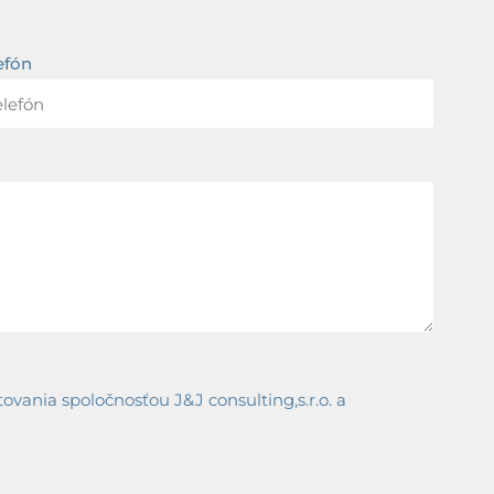
efón
ania spoločnosťou J&J consulting,s.r.o. a