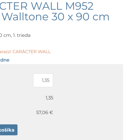
ÁCTER WALL M952
 Walltone 30 x 90 cm
 cm, 1. trieda
arazzi CARÁCTER WALL
ždne
1,35
57,06 €
košíka