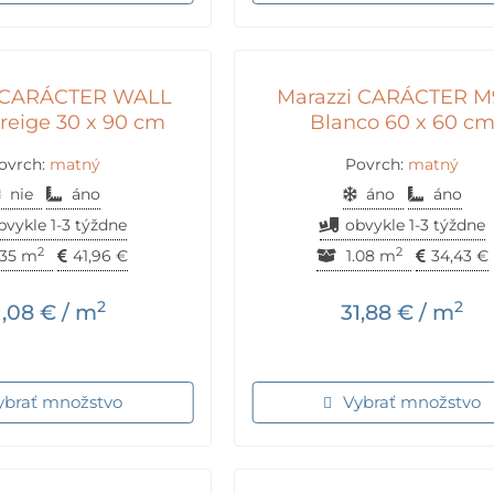
i CARÁCTER WALL
Marazzi CARÁCTER M
eige 30 x 90 cm
Blanco 60 x 60 c
ovrch:
matný
Povrch:
matný
nie
áno
áno
áno
bvykle 1-3 týždne
obvykle 1-3 týždne
2
2
.35 m
41,96
€
1.08 m
34,43
€
2
2
1,08
€
/ m
31,88
€
/ m
ybrať množstvo
Vybrať množstvo