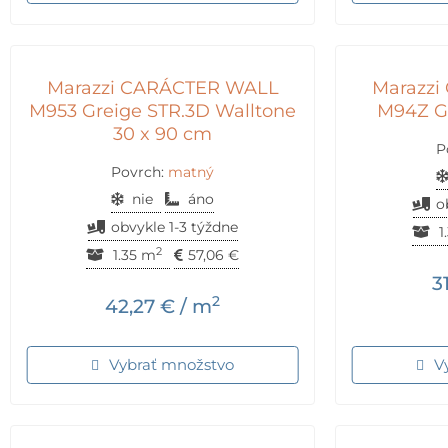
Marazzi CARÁCTER WALL
Marazz
M953 Greige STR.3D Walltone
M94Z Gr
30 x 90 cm
P
Povrch:
matný
nie
áno
o
obvykle 1-3 týždne
1
2
1.35 m
57,06
€
3
2
42,27
€
/ m
Vybrať množstvo
V