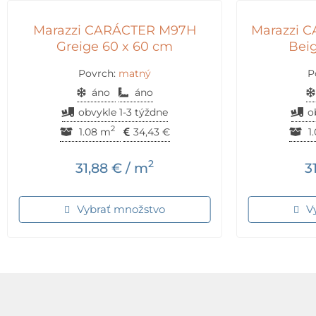
Marazzi CARÁCTER M97H
Marazzi 
Greige 60 x 60 cm
Beig
Povrch:
matný
P
áno
áno
obvykle 1-3 týždne
o
2
1.08 m
34,43
€
1
2
31,88
€
/ m
3
Vybrať množstvo
V