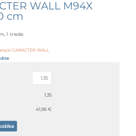
ÁCTER WALL M94X
90 cm
, 1. trieda
arazzi CARÁCTER WALL
ždne
1,35
41,96 €
košíka