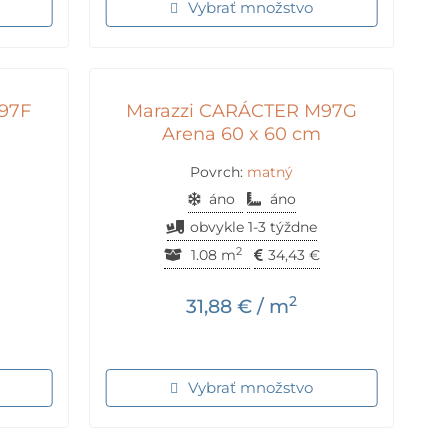
Vybrať množstvo
97F
Marazzi CARÁCTER M97G
m
Arena 60 x 60 cm
Povrch:
matný
áno
áno
obvykle 1-3 týždne
2
1.08 m
34,43
€
2
31,88
€
/ m
Vybrať množstvo