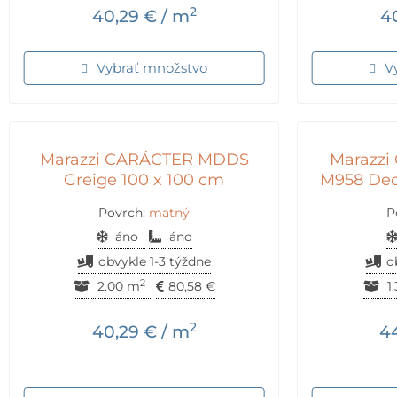
2
40,29
€
/ m
4
Vybrať množstvo
V
Marazzi CARÁCTER MDDS
Marazz
Greige 100 x 100 cm
M958 Dec
Povrch:
matný
P
áno
áno
obvykle 1-3 týždne
o
2
2.00 m
80,58
€
1
2
40,29
€
/ m
4