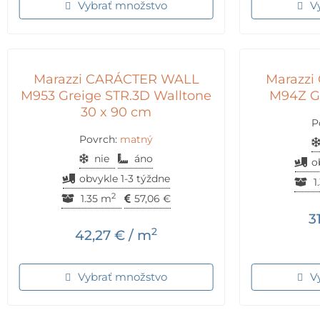
Vybrať množstvo
V
Marazzi CARÁCTER WALL
Marazz
M953 Greige STR.3D Walltone
M94Z Gr
30 x 90 cm
P
Povrch:
matný
nie
áno
o
obvykle 1-3 týždne
1
2
1.35 m
57,06
€
3
2
42,27
€
/ m
Vybrať množstvo
V