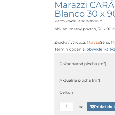
Marazzi CAR
Blanco 30 x 
MACC-M94XBLANCO-30-90-O
obklad, matný povrch, 30 x 90 cm
Značka / výrobca:
Marazzi
Séria:
M
Termín dodania:
obvykle 1-3 tý
množstvo
Marazzi
Požadovaná plocha (m²)
CARÁCTER
WALL
Aktuálna plocha (m²)
M94X
Blanco
Celkom
30
x
bal
Pridať do 
90