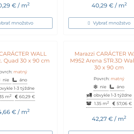
2
2
0,29
€
/ m
40,29
€
/ m
ybrať množstvo
Vybrať množstvo
i CARÁCTER WALL
Marazzi CARÁCTER W
. Quad 30 x 90 cm
M952 Arena STR.3D Wal
30 x 90 cm
ovrch:
matný
Povrch:
matný
nie
áno
nie
áno
bvykle 1-3 týždne
obvykle 1-3 týždne
2
.35 m
60,29
€
2
1.35 m
57,06
€
2
4,66
€
/ m
2
42,27
€
/ m