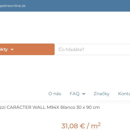
pelneonline.sk
Vyhľadať
ukty
O nás
FAQ
Značky
Kont
zzi CARÁCTER WALL M94X Blanco 30 x 90 cm
2
31,08
€
/ m