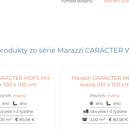
Vzhľad dizajnu
kameň
,
kla
rodukty zo série
Marazzi CARÁCTER 
CARÁCTER MDFS Mix
Marazzi CARÁCTER 
e 100 x 100 cm
Arena 100 x 100 c
ovrch:
matný
Povrch:
matný
áno
áno
áno
áno
bvykle 1-3 týždne
obvykle 1-3 týždne
2
2
00 m
80,58
€
2.00 m
80,58
€