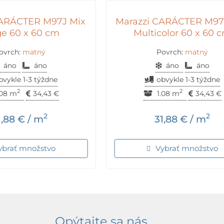
CARÁCTER M97J Mix
Marazzi CARÁCTER M97
e 60 x 60 cm
Multicolor 60 x 60 
ovrch:
matný
Povrch:
matný
áno
áno
áno
áno
bvykle 1-3 týždne
obvykle 1-3 týždne
2
2
.08 m
34,43
€
1.08 m
34,43
€
2
2
1,88
€
/ m
31,88
€
/ m
ybrať množstvo
Vybrať množstvo
Opýtajte sa nás