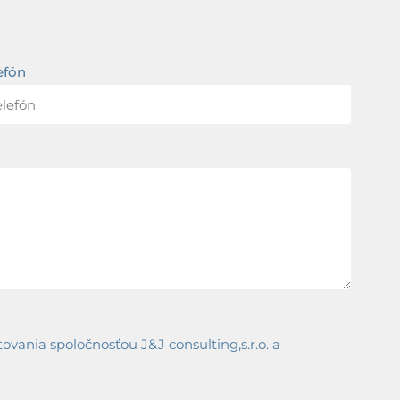
efón
ania spoločnosťou J&J consulting,s.r.o. a