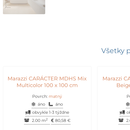
Všetky p
Marazzi CARÁCTER MDHS Mix
Marazzi 
Multicolor 100 x 100 cm
Beig
Povrch:
matný
P
áno
áno
obvykle 1-3 týždne
o
2
2.00 m
80,58
€
2.