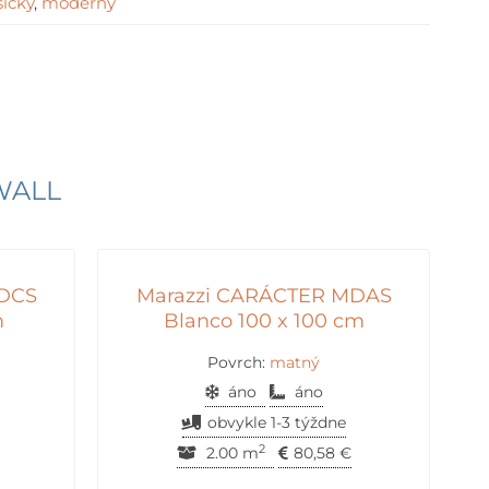
sický
,
moderný
WALL
MDCS
Marazzi CARÁCTER MDAS
m
Blanco 100 x 100 cm
Povrch:
matný
áno
áno
obvykle 1-3 týždne
2
2.00 m
80,58
€