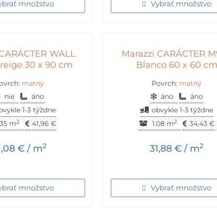
ybrať množstvo
Vybrať množstvo
i CARÁCTER WALL
Marazzi CARÁCTER M
eige 30 x 90 cm
Blanco 60 x 60 c
ovrch:
matný
Povrch:
matný
nie
áno
áno
áno
bvykle 1-3 týždne
obvykle 1-3 týždne
2
2
.35 m
41,96
€
1.08 m
34,43
€
2
2
1,08
€
/ m
31,88
€
/ m
ybrať množstvo
Vybrať množstvo