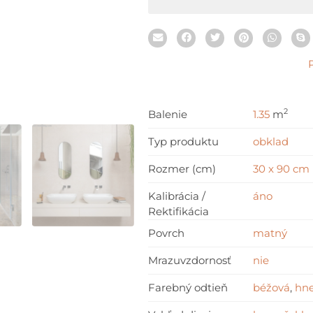
cm
2
Balenie
1.35
m
Typ produktu
obklad
Rozmer (cm)
30 x 90 cm
Kalibrácia /
áno
Rektifikácia
Povrch
matný
Mrazuvzdornosť
nie
Farebný odtieň
béžová
,
hn