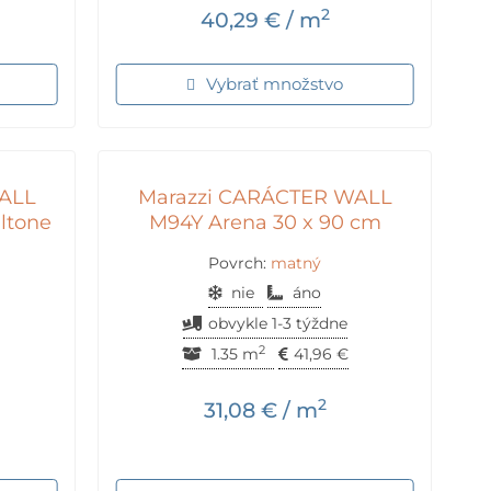
2
40,29
€
/ m
Vybrať množstvo
ALL
Marazzi CARÁCTER WALL
ltone
M94Y Arena 30 x 90 cm
Povrch:
matný
nie
áno
obvykle 1-3 týždne
2
1.35 m
41,96
€
2
31,08
€
/ m