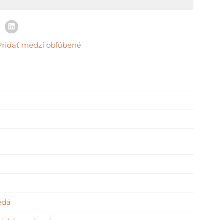
Pridať medzi obľúbené
edá