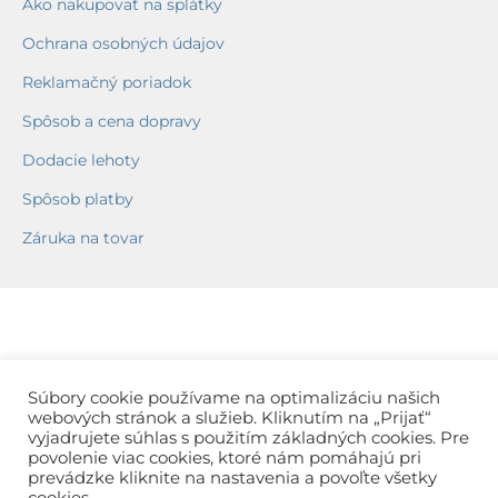
Ako nakupovať na splátky
Ochrana osobných údajov
Reklamačný poriadok
Spôsob a cena dopravy
Dodacie lehoty
Spôsob platby
Záruka na tovar
Súbory cookie používame na optimalizáciu našich
webových stránok a služieb. Kliknutím na „Prijať“
vyjadrujete súhlas s použitím základných cookies. Pre
povolenie viac cookies, ktoré nám pomáhajú pri
prevádzke kliknite na nastavenia a povoľte všetky