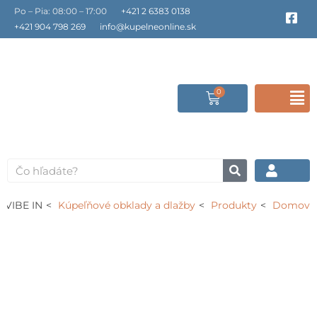
Preskočiť
Po – Pia: 08:00 – 17:00
+421 2 6383 0138
F
a
na
+421 904 798 269
info@kupelneonline.sk
c
obsah
e
b
o
o
0
Cart
F
k
-
s
M
q
u
a
Vyhľadať
r
e
 VIBE IN
Kúpeľňové obklady a dlažby
Produkty
Domov