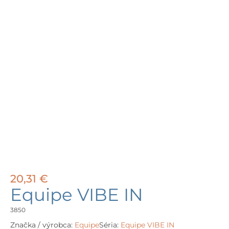
20,31
€
Equipe VIBE IN
3850
Značka / výrobca:
Equipe
Séria:
Equipe VIBE IN