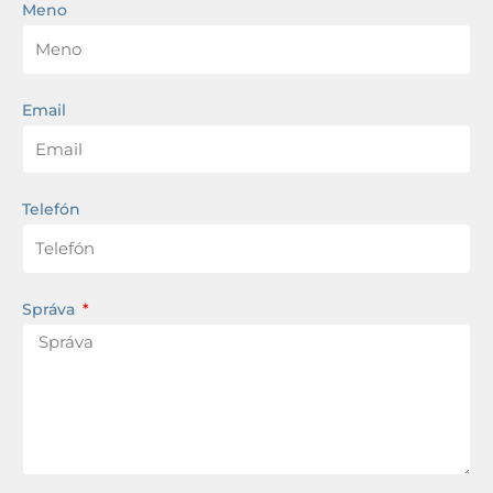
Meno
Email
Telefón
Správa