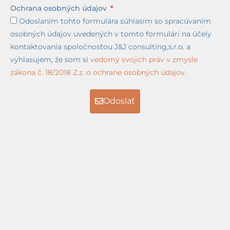
Ochrana osobných údajov
Odoslaním tohto formulára súhlasím so spracúvaním
osobných údajov uvedených v tomto formulári na účely
kontaktovania spoločnosťou J&J consulting,s.r.o. a
vyhlasujem, že som si
vedomý svojich práv v zmysle
zákona č. 18/2018 Z.z. o ochrane osobných údajov.
Odoslať