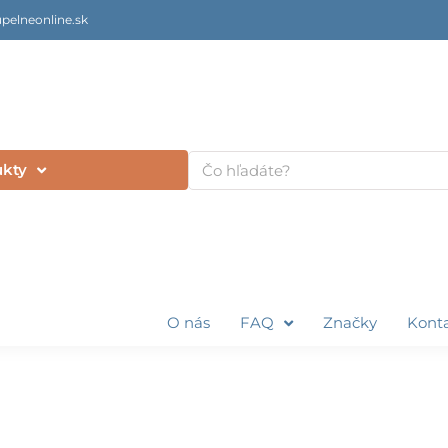
pelneonline.sk
Vyhľadať
ukty
O nás
FAQ
Značky
Kont