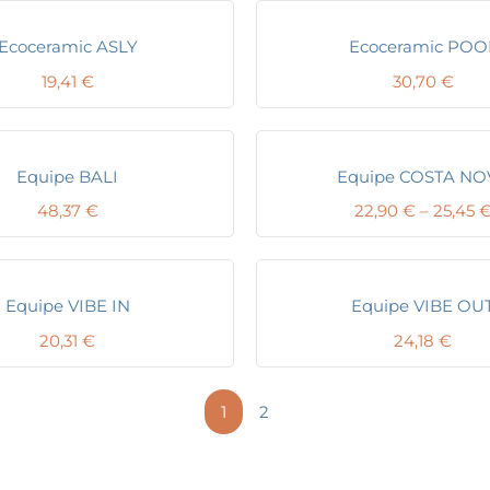
Ecoceramic ASLY
Ecoceramic POO
19,41
€
30,70
€
Equipe BALI
Equipe COSTA NO
48,37
€
22,90
€
–
25,45
Equipe VIBE IN
Equipe VIBE OU
20,31
€
24,18
€
1
2