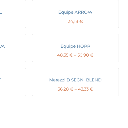
L
Equipe ARROW
24,18
€
VA
Equipe HOPP
Price
Price
€
48,35
€
–
50,90
€
range:
range:
22,90 €
48,35 €
through
through
25,45 €
50,90 €
T
Marazzi D SEGNI BLEND
Price
36,28
€
–
43,33
€
range:
36,28 €
through
43,33 €