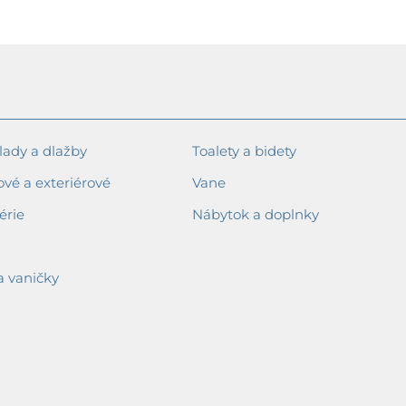
ady a dlažby
Toalety a bidety
ové a exteriérové
Vane
érie
Nábytok a doplnky
a vaničky