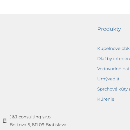
Produkty
Kúpeľňové obkl
Dlažby interiér
Vodovodné bat
Umývadlá
Sprchové kúty 
Kúrenie
J&J consulting s.r.o.
Bottova 5, 811 09 Bratislava