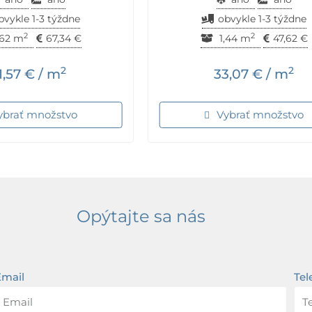
bvykle 1-3 týždne
obvykle 1-3 týždne
2
2
.62 m
67,34
€
1,44 m
47,62
€
2
2
1,57
€
/ m
33,07
€
/ m
ybrať množstvo
Vybrať množstvo
Opýtajte sa nás
Email
Tel