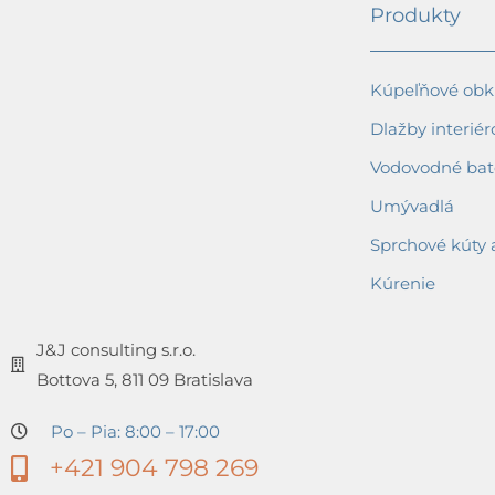
Produkty
Kúpeľňové obkl
Dlažby interiér
Vodovodné bat
Umývadlá
Sprchové kúty 
Kúrenie
J&J consulting s.r.o.
Bottova 5, 811 09 Bratislava
Po – Pia: 8:00 – 17:00
+421 904 798 269