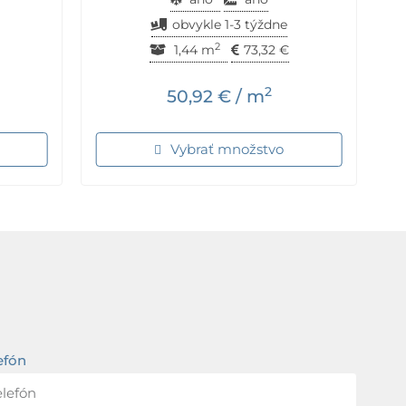
obvykle 1-3 týždne
2
1,44 m
73,32
€
2
50,92
€
/ m
Vybrať množstvo
efón