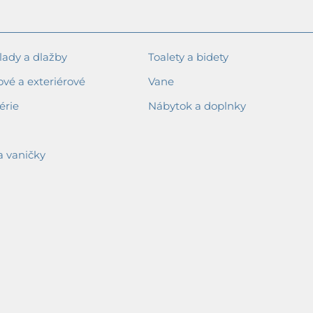
ady a dlažby
Toalety a bidety
ové a exteriérové
Vane
érie
Nábytok a doplnky
a vaničky