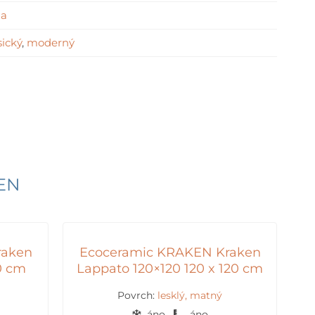
la
sický
,
moderný
EN
raken
Ecoceramic KRAKEN Kraken
0 cm
Lappato 120×120 120 x 120 cm
Povrch:
lesklý, matný
áno
áno