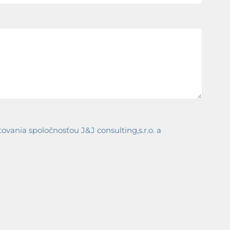
ania spoločnosťou J&J consulting,s.r.o. a