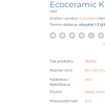
ran
Ecoceramic 
47,6
thr
4083
73,3
Značka / výrobca:
Ecoceramic
Séri
Termín dodania:
obvykle 1-3 tý
Typ produktu
dlažba
Rozmer (cm)
60 x 60 cm
Kalibrácia /
áno
Rektifikácia
Povrch
lesklý, mat
Mrazuvzdornosť
áno