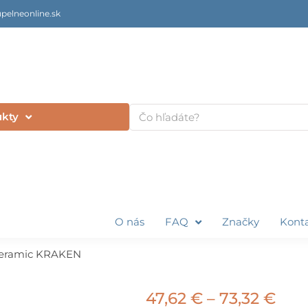
pelneonline.sk
Vyhľadať
ukty
O nás
FAQ
Značky
Kont
eramic KRAKEN
Pric
47,62
€
–
73,32
€