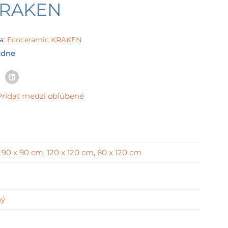
ge:
KRAKEN
2 €
ough
2 €
a:
Ecoceramic KRAKEN
ždne
Pridať medzi obľúbené
,
90 x 90 cm
,
120 x 120 cm
,
60 x 120 cm
ný