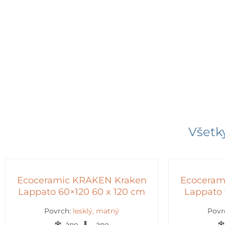
Všetk
Ecoceramic KRAKEN Kraken
Ecoceram
Lappato 60×120 60 x 120 cm
Lappato 
Povrch:
lesklý, matný
Povr
áno
áno