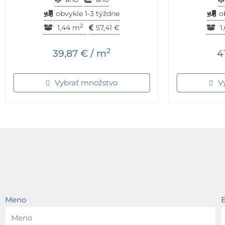
obvykle 1-3 týždne
o
2
1,44 m
57,41
€
1
2
39,87
€
/ m
4
Vybrať množstvo
V
Meno