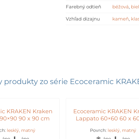
Farebný odtieň
béžová
,
bie
Vzhľad dizajnu
kameň
,
kla
y produkty zo série
Ecoceramic KRAK
ic KRAKEN Kraken
Ecoceramic KRAKEN K
90×90 90 x 90 cm
Lappato 60×60 60 x 6
ch:
lesklý, matný
Povrch:
lesklý, matný
áno
áno
áno
áno