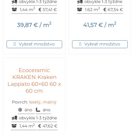
obvykle 1-3 týždne
obvykle 1-3 týždne
2
2
1,44 m
57,41
€
1.62 m
67,34
€
2
2
39,87
€
/ m
41,57
€
/ m
Vybrať množstvo
Vybrať množstvo
Ecoceramic
KRAKEN Kraken
Lappato 60×60 60 x
60 cm
Povrch:
lesklý, matný
áno
áno
obvykle 1-3 týždne
2
1,44 m
47,62
€