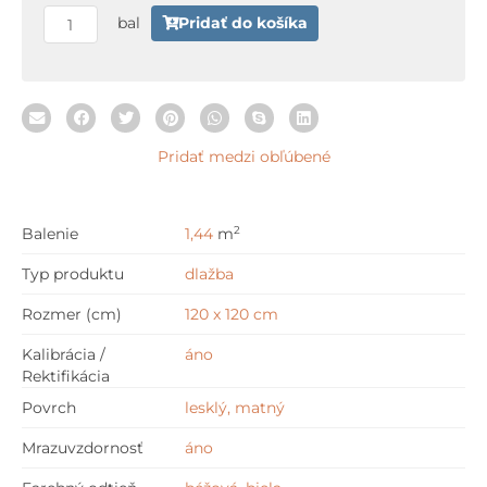
x
bal
Pridať do košíka
120
cm
Pridať medzi obľúbené
2
Balenie
1,44
m
Typ produktu
dlažba
Rozmer (cm)
120 x 120 cm
Kalibrácia /
áno
Rektifikácia
Povrch
lesklý, matný
Mrazuvzdornosť
áno