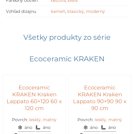
Farebný odtieň
béžová
,
biela
Vzhľad dizajnu
kameň
,
klasický
,
moderný
Všetky produkty zo série
Ecoceramic KRAKEN
Ecoceramic
Ecoceramic
KRAKEN Kraken
KRAKEN Kraken
Lappato 60×120 60 x
Lappato 90×90 90 x
120 cm
90 cm
Povrch:
lesklý, matný
Povrch:
lesklý, matný
áno
áno
áno
áno