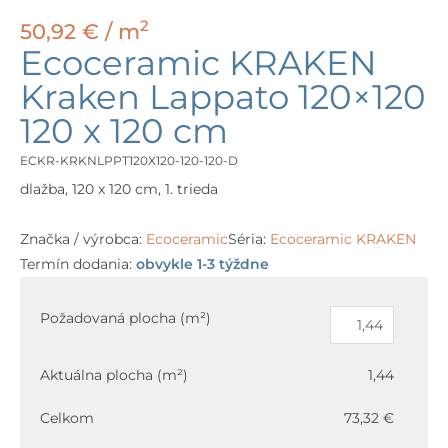
2
50,92
€
/ m
Ecoceramic KRAKEN
Kraken Lappato 120×120
120 x 120 cm
ECKR-KRKNLPPT120X120-120-120-D
dlažba, 120 x 120 cm, 1. trieda
Značka / výrobca:
Ecoceramic
Séria:
Ecoceramic KRAKEN
Termín dodania:
obvykle 1-3 týždne
množstvo
Ecoceramic
Požadovaná plocha (m²)
KRAKEN
Kraken
Aktuálna plocha (m²)
1,44
Lappato
120x120
Celkom
73,32 €
120