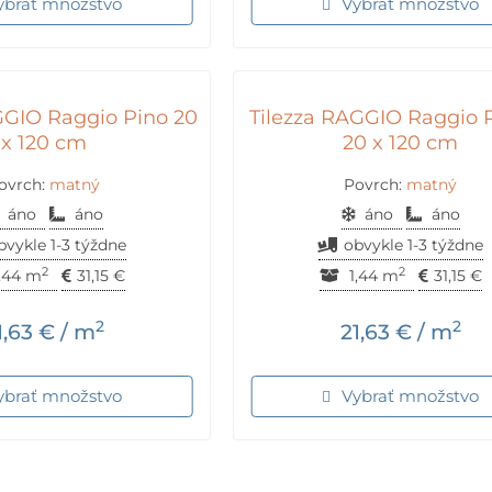
ybrať množstvo
Vybrať množstvo
GGIO Raggio Pino 20
Tilezza RAGGIO Raggio 
x 120 cm
20 x 120 cm
ovrch:
matný
Povrch:
matný
áno
áno
áno
áno
bvykle 1-3 týždne
obvykle 1-3 týždne
2
2
,44 m
31,15
€
1,44 m
31,15
€
2
2
1,63
€
/ m
21,63
€
/ m
ybrať množstvo
Vybrať množstvo