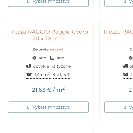
Vybrať množstvo
V
Tilezza RAGGIO Raggio Cedro
Tilezza RA
20 x 120 cm
Povrch:
matný
P
áno
áno
obvykle 1-3 týždne
o
2
1,44 m
31,15
€
1
2
21,63
€
/ m
2
Vybrať množstvo
V