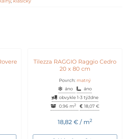
kálny
,
klasický
Rovere
Tilezza RAGGIO Raggio Cedro
20 x 80 cm
Povrch:
matný
áno
áno
obvykle 1-3 týždne
2
0.96 m
18,07
€
2
18,82
€
/ m