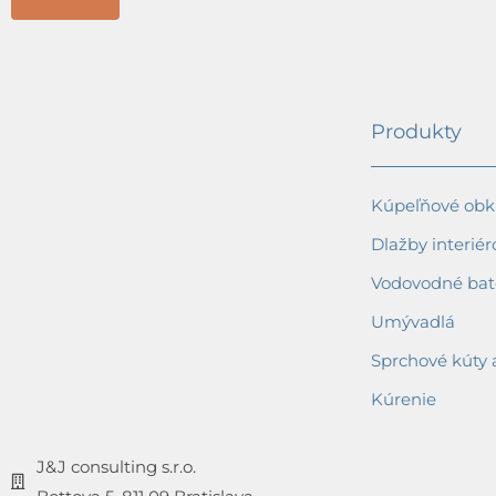
Produkty
Kúpeľňové obkl
Dlažby interiér
Vodovodné bat
Umývadlá
Sprchové kúty 
Kúrenie
J&J consulting s.r.o.