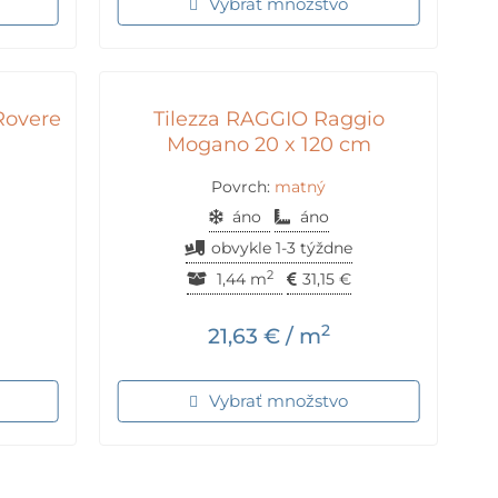
Vybrať množstvo
Rovere
Tilezza RAGGIO Raggio
Mogano 20 x 120 cm
Povrch:
matný
áno
áno
obvykle 1-3 týždne
2
1,44 m
31,15
€
2
21,63
€
/ m
Vybrať množstvo