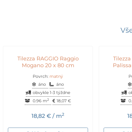
Vše
Tilezza RAGGIO Raggio
Tilezz
Mogano 20 x 80 cm
Paliss
Povrch:
matný
P
áno
áno
obvykle 1-3 týždne
o
2
0.96 m
18,07
€
0
2
18,82
€
/ m
1