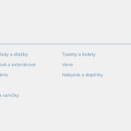
ady a dlažby
Toalety a bidety
ové a exteriérové
Vane
érie
Nábytok a doplnky
a vaničky