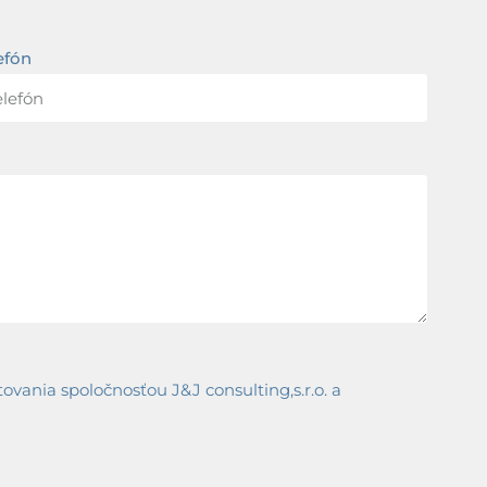
efón
ania spoločnosťou J&J consulting,s.r.o. a