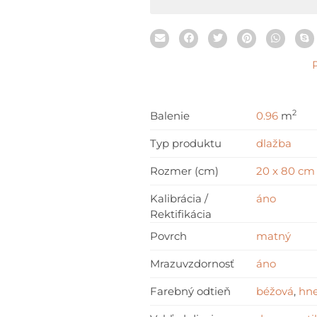
2
Balenie
0.96
m
Typ produktu
dlažba
Rozmer (cm)
20 x 80 cm
Kalibrácia /
áno
Rektifikácia
Povrch
matný
Mrazuvzdornosť
áno
Farebný odtieň
béžová
,
hn