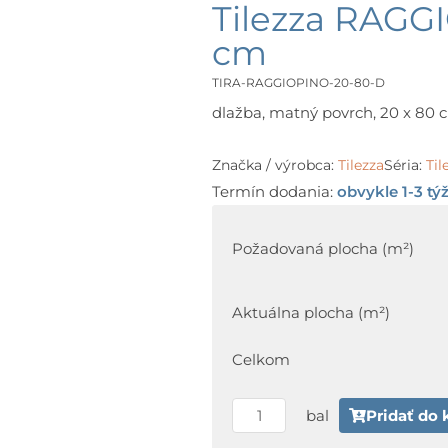
Tilezza RAGGI
cm
TIRA-RAGGIOPINO-20-80-D
dlažba, matný povrch, 20 x 80 cm
Značka / výrobca:
Tilezza
Séria:
Ti
Termín dodania:
obvykle 1-3 tý
množstvo
Tilezza
Požadovaná plocha (m²)
RAGGIO
Raggio
Aktuálna plocha (m²)
Pino
20
Celkom
x
80
bal
Pridať do 
cm