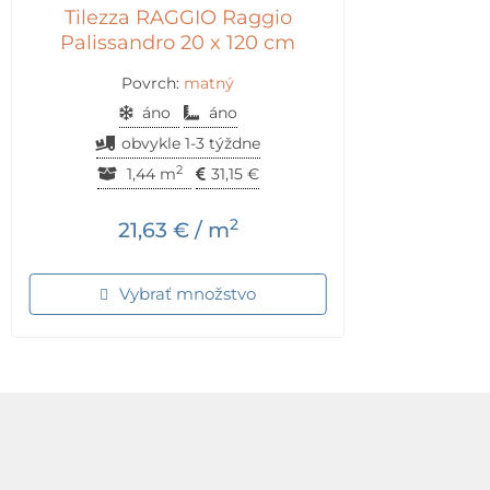
Tilezza RAGGIO Raggio
Palissandro 20 x 120 cm
Povrch:
matný
áno
áno
obvykle 1-3 týždne
2
1,44 m
31,15
€
2
21,63
€
/ m
Vybrať množstvo