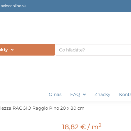
pelneonline.sk
Vyhľadať
ukty
O nás
FAQ
Značky
Kont
ilezza RAGGIO Raggio Pino 20 x 80 cm
2
18,82
€
/ m