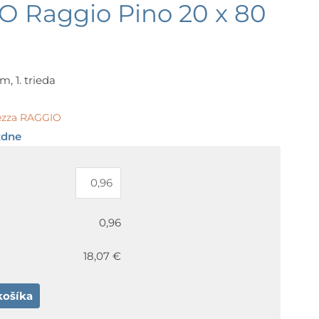
O Raggio Pino 20 x 80
, 1. trieda
lezza RAGGIO
ždne
0,96
18,07 €
košíka