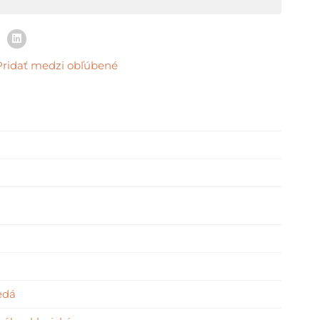
Pridať medzi obľúbené
edá