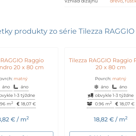
Vzhľad dizajnu
drevo
,
rusti
tky produkty zo série
Tilezza RAGGIO
a RAGGIO Raggio
Tilezza RAGGIO Raggio 
andro 20 x 80 cm
20 x 80 cm
ovrch:
matný
Povrch:
matný
áno
áno
áno
áno
bvykle 1-3 týždne
obvykle 1-3 týždne
2
2
.96 m
18,07
€
0.96 m
18,07
€
2
2
8,82
€
/ m
18,82
€
/ m