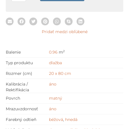
cm
Pridať medzi obľúbené
2
Balenie
0.96
m
Typ produktu
dlažba
Rozmer (cm)
20 x 80 cm
Kalibrácia /
áno
Rektifikácia
Povrch
matný
Mrazuvzdornosť
áno
Farebný odtieň
béžová
,
hnedá