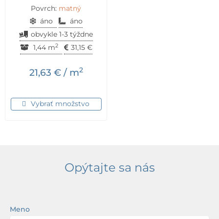
Povrch:
matný
áno
áno
obvykle 1-3 týždne
2
1,44 m
31,15
€
2
21,63
€
/ m
Vybrať množstvo
Opýtajte sa nás
Meno