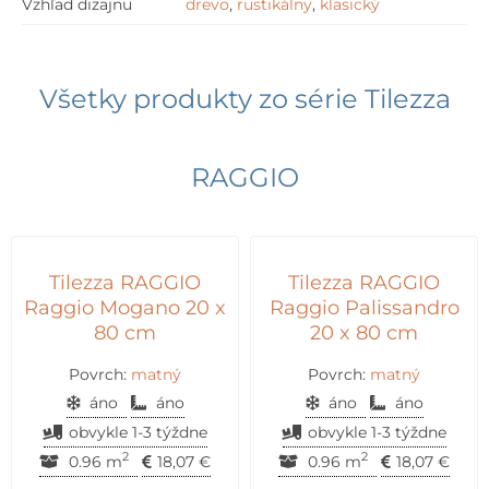
Vzhľad dizajnu
drevo
,
rustikálny
,
klasický
Všetky produkty zo série
Tilezza
RAGGIO
Tilezza RAGGIO
Tilezza RAGGIO
Raggio Mogano 20 x
Raggio Palissandro
80 cm
20 x 80 cm
Povrch:
matný
Povrch:
matný
áno
áno
áno
áno
obvykle 1-3 týždne
obvykle 1-3 týždne
2
2
0.96 m
18,07
€
0.96 m
18,07
€