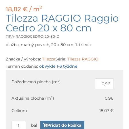
2
18,82
€
/ m
Tilezza RAGGIO Raggio
Cedro 20 x 80 cm
TIRA-RAGGIOCEDRO-20-80-D
dlažba, matný povrch, 20 x 80 cm, 1. trieda
Značka / výrobca:
Tilezza
Séria:
Tilezza RAGGIO
Termín dodania:
obvykle 1-3 týždne
množstvo
Tilezza
Požadovaná plocha (m²)
RAGGIO
Raggio
Aktuálna plocha (m²)
0,96
Cedro
20
Celkom
18,07 €
x
80
bal
Pridať do košíka