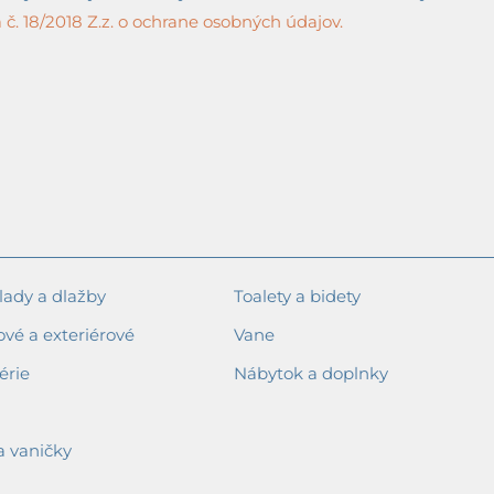
č. 18/2018 Z.z. o ochrane osobných údajov.
ady a dlažby
Toalety a bidety
ové a exteriérové
Vane
érie
Nábytok a doplnky
a vaničky