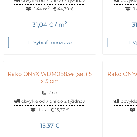
obvykle od 7 dní do 2 týždňov
obvykle
2
1,44 m
44,70
€
1
2
31,04
€
/ m
3
Vybrať množstvo
V
Rako ONYX WDM06834 (set) 5
Rako ONYX
x 5 cm
áno
obvykle od 7 dní do 2 týždňov
obvykle
1 ks
15,37
€
15,37
€