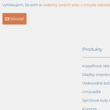
vyhlasujem, že som si
vedomý svojich práv v zmysle zákona 
Odoslať
Produkty
Kúpeľňové obkl
Dlažby interiér
Vodovodné bat
Umývadlá
Sprchové kúty 
Kúrenie