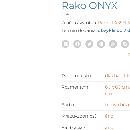
rang
Rako ONYX
10,5
thr
3592
63,7
Značka / výrobca:
Rako - LASSE
Termín dodania:
obvykle od 7 d
Typ produktu
dlažba
,
obk
Rozmer (cm)
60 x 60 cm
cm
Farba
tmavo béž
Mrazuvzdornosť
áno
Kalibrácia /
áno