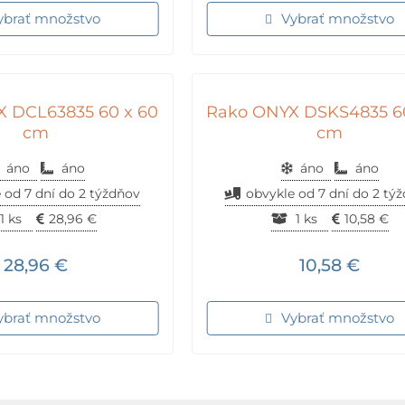
ybrať množstvo
Vybrať množstvo
 DCL63835 60 x 60
Rako ONYX DSKS4835 60
cm
cm
áno
áno
áno
áno
 od 7 dní do 2 týždňov
obvykle od 7 dní do 2 tý
1 ks
28,96
€
1 ks
10,58
€
28,96
€
10,58
€
ybrať množstvo
Vybrať množstvo