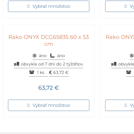
Vybrať množstvo
V
Rako ONYX DCG65835 60 x 53
Rako ONYX
cm
áno
áno
obvykle od 7 dní do 2 týždňov
obvykle
1 ks
63,72
€
63,72
€
Vybrať množstvo
V