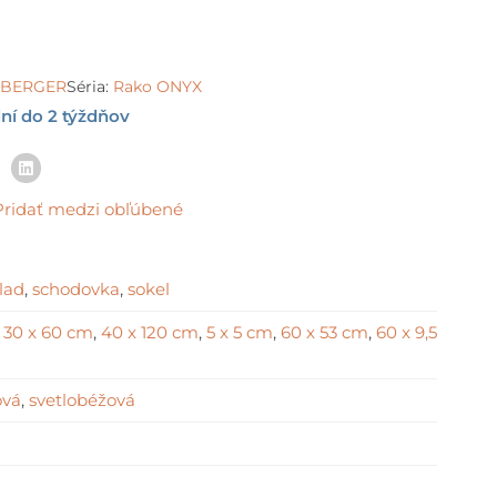
e:
8 €
ough
2 €
LSBERGER
Séria:
Rako ONYX
ní do 2 týždňov
Pridať medzi obľúbené
lad
,
schodovka
,
sokel
,
30 x 60 cm
,
40 x 120 cm
,
5 x 5 cm
,
60 x 53 cm
,
60 x 9,5
ová
,
svetlobéžová