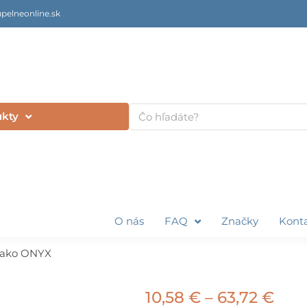
pelneonline.sk
Vyhľadať
ukty
O nás
FAQ
Značky
Kont
ako ONYX
Pric
10,58
€
–
63,72
€