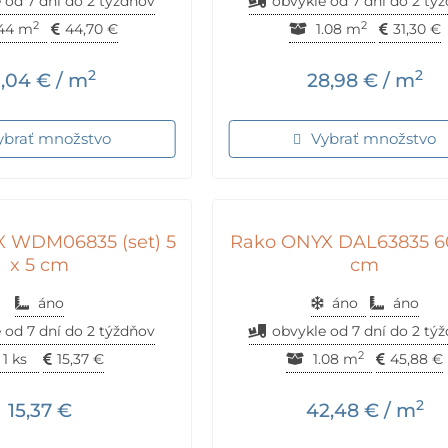
 od 7 dní do 2 týždňov
obvykle od 7 dní do 2 tý
2
2
,44 m
44,70
€
1.08 m
31,30
€
2
2
1,04
€
/ m
28,98
€
/ m
ybrať množstvo
Vybrať množstvo
 WDM06835 (set) 5
Rako ONYX DAL63835 60
x 5 cm
cm
áno
áno
áno
 od 7 dní do 2 týždňov
obvykle od 7 dní do 2 tý
2
1 ks
15,37
€
1.08 m
45,88
€
2
15,37
€
42,48
€
/ m