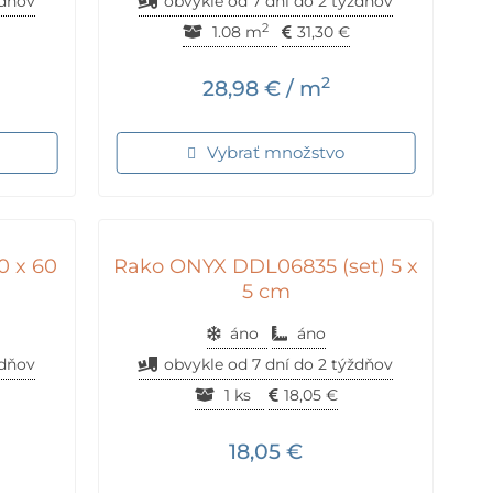
ždňov
obvykle od 7 dní do 2 týždňov
2
1.08 m
31,30
€
2
28,98
€
/ m
Vybrať množstvo
 x 60
Rako ONYX DDL06835 (set) 5 x
5 cm
áno
áno
ždňov
obvykle od 7 dní do 2 týždňov
1 ks
18,05
€
18,05
€