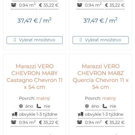
2
2
0.94 m
35,22
€
0.94 m
35,22
€
2
2
37,47
€
/ m
37,47
€
/ m
Vybrať množstvo
Vybrať množstvo
Marazzi VERO
Marazzi VERO
CHEVRON MA8Y
CHEVRON MA8Z
Castagno Chevron 11
Quercia Chevron 11 x
x 54 cm
54 cm
Povrch:
matný
Povrch:
matný
áno
nie
áno
nie
obvykle 1-3 týždne
obvykle 1-3 týždne
2
2
0.94 m
35,22
€
0.94 m
35,22
€