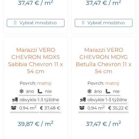
2
2
37,47
€
/ m
37,47
€
/ m
Vybrať množstvo
Vybrať množstvo
Marazzi VERO
Marazzi VERO
CHEVRON MDXS
CHEVRON MDYG
Sabbia Chevron 11 x
Betulla Chevron 11 x
54 cm
54 cm
Povrch:
matný
Povrch:
matný
áno
nie
áno
nie
obvykle 1-3 týždne
obvykle 1-3 týždne
2
2
0.94 m
37,48
€
0.94 m
35,22
€
2
2
39,87
€
/ m
37,47
€
/ m