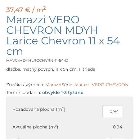
2
37,47
€
/ m
Marazzi VERO
CHEVRON MDYH
Larice Chevron 11 x 54
cm
MAVC-MDYHLRCCHVRN-11-54-D
dlažba, matný povrch, 11 x 54 cm, 1. trieda
Značka / výrobca:
Marazzi
Séria:
Marazzi VERO CHEVRON
Termín dodania:
obvykle 1-3 týždne
množstvo
Marazzi
Požadovaná plocha (m²)
VERO
CHEVRON
Aktuálna plocha (m²)
0,94
MDYH
Larice