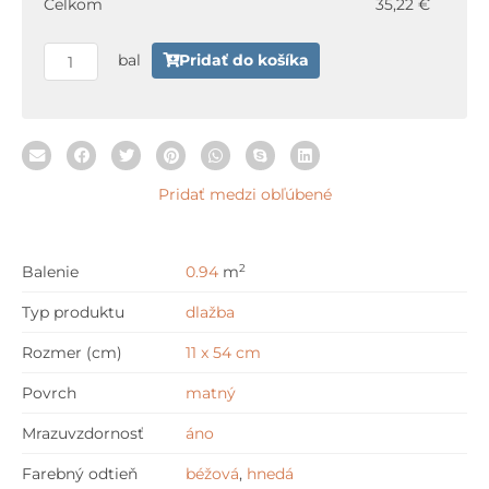
Celkom
35,22 €
Chevron
11
bal
Pridať do košíka
x
54
cm
Pridať medzi obľúbené
2
Balenie
0.94
m
Typ produktu
dlažba
Rozmer (cm)
11 x 54 cm
Povrch
matný
Mrazuvzdornosť
áno
Farebný odtieň
béžová
,
hnedá