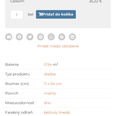
Celkom
35,22 €
Chevron
11
bal
Pridať do košíka
x
54
cm
Pridať medzi obľúbené
2
Balenie
0.94
m
Typ produktu
dlažba
Rozmer (cm)
11 x 54 cm
Povrch
matný
Mrazuvzdornosť
áno
Farebný odtieň
béžová
,
hnedá