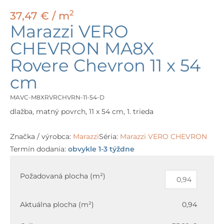
2
37,47
€
/ m
Marazzi VERO
CHEVRON MA8X
Rovere Chevron 11 x 54
cm
MAVC-M8XRVRCHVRN-11-54-D
dlažba, matný povrch, 11 x 54 cm, 1. trieda
Značka / výrobca:
Marazzi
Séria:
Marazzi VERO CHEVRON
Termín dodania:
obvykle 1-3 týždne
množstvo
Marazzi
Požadovaná plocha (m²)
VERO
CHEVRON
Aktuálna plocha (m²)
0,94
MA8X
Rovere