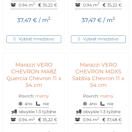
2
2
0.94 m
35,22
€
0.94 m
35,22
€
2
2
37,47
€
/ m
37,47
€
/ m
Vybrať množstvo
Vybrať množstvo
Marazzi VERO
Marazzi VERO
CHEVRON MA8Z
CHEVRON MDXS
Quercia Chevron 11 x
Sabbia Chevron 11 x
54 cm
54 cm
Povrch:
matný
Povrch:
matný
áno
nie
áno
nie
obvykle 1-3 týždne
obvykle 1-3 týždne
2
2
0.94 m
35,22
€
0.94 m
37,48
€