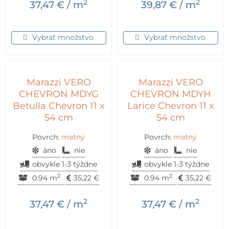
2
2
37,47
€
/ m
39,87
€
/ m
Vybrať množstvo
Vybrať množstvo
Marazzi VERO
Marazzi VERO
CHEVRON MDYG
CHEVRON MDYH
Betulla Chevron 11 x
Larice Chevron 11 x
54 cm
54 cm
Povrch:
matný
Povrch:
matný
áno
nie
áno
nie
obvykle 1-3 týždne
obvykle 1-3 týždne
2
2
0.94 m
35,22
€
0.94 m
35,22
€
2
2
37,47
€
/ m
37,47
€
/ m