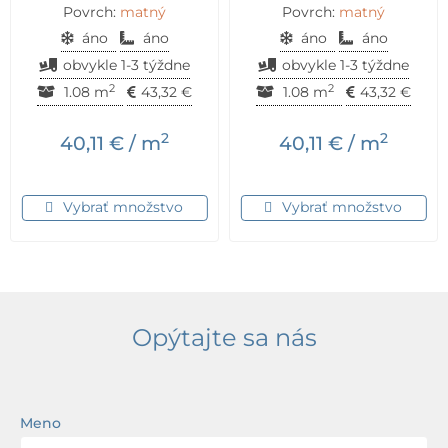
Povrch:
matný
Povrch:
matný
áno
áno
áno
áno
obvykle 1-3 týždne
obvykle 1-3 týždne
2
2
1.08 m
43,32
€
1.08 m
43,32
€
2
2
40,11
€
/ m
40,11
€
/ m
Vybrať množstvo
Vybrať množstvo
Opýtajte sa nás
Meno