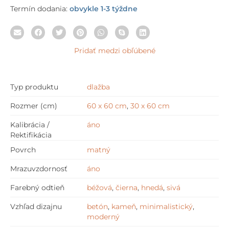
Termín dodania:
obvykle 1-3 týždne
Pridať medzi obľúbené
Typ produktu
dlažba
Rozmer (cm)
60 x 60 cm
,
30 x 60 cm
Kalibrácia /
áno
Rektifikácia
Povrch
matný
Mrazuvzdornosť
áno
Farebný odtieň
béžová
,
čierna
,
hnedá
,
sivá
Vzhľad dizajnu
betón
,
kameň
,
minimalistický
,
moderný