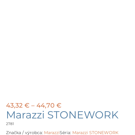
Price
43,32
€
–
44,70
€
range:
Marazzi STONEWORK
43,32 €
through
2781
44,70 €
Značka / výrobca:
Marazzi
Séria:
Marazzi STONEWORK