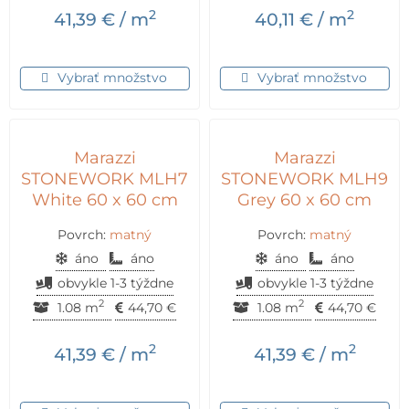
2
2
41,39
€
/ m
40,11
€
/ m
Vybrať množstvo
Vybrať množstvo
Marazzi
Marazzi
STONEWORK MLH7
STONEWORK MLH9
White 60 x 60 cm
Grey 60 x 60 cm
Povrch:
matný
Povrch:
matný
áno
áno
áno
áno
obvykle 1-3 týždne
obvykle 1-3 týždne
2
2
1.08 m
44,70
€
1.08 m
44,70
€
2
2
41,39
€
/ m
41,39
€
/ m