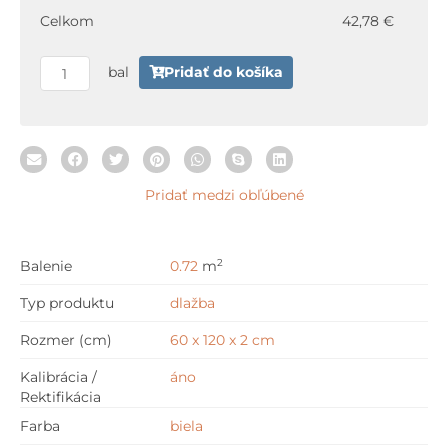
Mmcz
Celkom
42,78 €
Bianco
60
bal
Pridať do košíka
x
120
x
2
cm
Pridať medzi obľúbené
2
Balenie
0.72
m
Typ produktu
dlažba
Rozmer (cm)
60 x 120 x 2 cm
Kalibrácia /
áno
Rektifikácia
Farba
biela