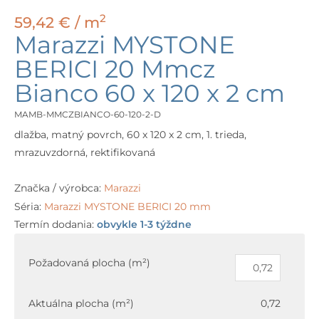
2
59,42
€
/ m
Marazzi MYSTONE
BERICI 20 Mmcz
Bianco 60 x 120 x 2 cm
MAMB-MMCZBIANCO-60-120-2-D
dlažba, matný povrch, 60 x 120 x 2 cm, 1. trieda,
mrazuvzdorná, rektifikovaná
Značka / výrobca:
Marazzi
Séria:
Marazzi MYSTONE BERICI 20 mm
Termín dodania:
obvykle 1-3 týždne
množstvo
Marazzi
Požadovaná plocha (m²)
MYSTONE
BERICI
Aktuálna plocha (m²)
0,72
20