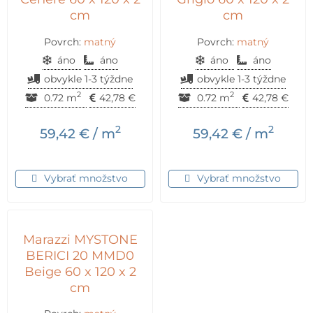
cm
cm
Povrch:
matný
Povrch:
matný
áno
áno
áno
áno
obvykle 1-3 týždne
obvykle 1-3 týždne
2
2
0.72 m
42,78
€
0.72 m
42,78
€
2
2
59,42
€
/ m
59,42
€
/ m
Vybrať množstvo
Vybrať množstvo
Marazzi MYSTONE
BERICI 20 MMD0
Beige 60 x 120 x 2
cm