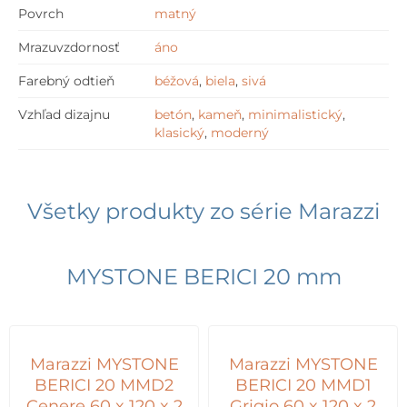
Povrch
matný
Mrazuvzdornosť
áno
Farebný odtieň
béžová
,
biela
,
sivá
Vzhľad dizajnu
betón
,
kameň
,
minimalistický
,
klasický
,
moderný
Všetky produkty zo série
Marazzi
MYSTONE BERICI 20 mm
Marazzi MYSTONE
Marazzi MYSTONE
BERICI 20 MMD2
BERICI 20 MMD1
Cenere 60 x 120 x 2
Grigio 60 x 120 x 2