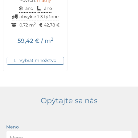
Povrch:
matný
áno
áno
obvykle 1-3 týždne
2
0.72 m
42,78
€
2
59,42
€
/ m
Vybrať množstvo
Opýtajte sa nás
Meno