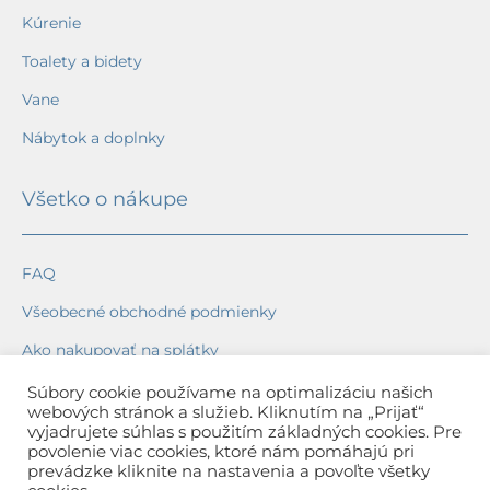
Kúrenie
Toalety a bidety
Vane
Nábytok a doplnky
Všetko o nákupe
FAQ
Všeobecné obchodné podmienky
Ako nakupovať na splátky
Ochrana osobných údajov
Súbory cookie používame na optimalizáciu našich
webových stránok a služieb. Kliknutím na „Prijať“
Reklamačný poriadok
vyjadrujete súhlas s použitím základných cookies. Pre
povolenie viac cookies, ktoré nám pomáhajú pri
Spôsob a cena dopravy
prevádzke kliknite na nastavenia a povoľte všetky