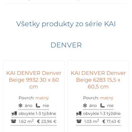
Všetky produkty zo série
KAI
DENVER
KAI DENVER Denver
KAI DENVER Denver
Beige 9932 30 x 60
Beige 6283 15,5 x
cm
60,5 cm
Povrch:
matný
Povrch:
matný
áno
nie
áno
nie
obvykle 1-3 týždne
obvykle 1-3 týždne
2
2
1.62 m
23,96
€
1.03 m
17,43
€