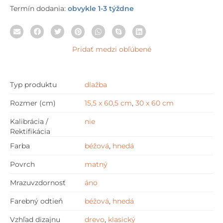
Termín dodania:
obvykle 1-3 týždne
Pridať medzi obľúbené
Typ produktu
dlažba
Rozmer (cm)
15,5 x 60,5 cm
,
30 x 60 cm
Kalibrácia /
nie
Rektifikácia
Farba
béžová
,
hnedá
Povrch
matný
Mrazuvzdornosť
áno
Farebný odtieň
béžová
,
hnedá
Vzhľad dizajnu
drevo
,
klasický