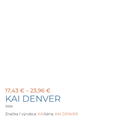
Price
17,43
€
–
23,96
€
range:
KAI DENVER
17,43 €
through
3938
23,96 €
Značka / výrobca:
KAI
Séria:
KAI DENVER