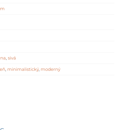
 cm
rna
,
sivá
eň
,
minimalistický
,
moderný