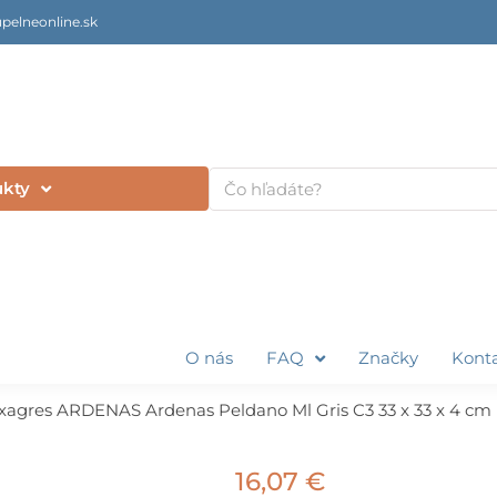
pelneonline.sk
Vyhľadať
ukty
O nás
FAQ
Značky
Kont
xagres ARDENAS Ardenas Peldano Ml Gris C3 33 x 33 x 4 cm
16,07
€