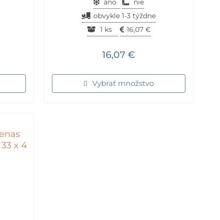
áno
nie
obvykle 1-3 týždne
1 ks
16,07
€
16,07
€
Vybrať množstvo
enas
 33 x 4