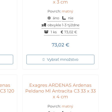
x 3 cm
Povrch:
matný
áno
nie
obvykle 1-3 týždne
1 ks
73,02
€
73,02
€
Vybrať množstvo
enas
Exagres ARDENAS Ardenas
 C3 120
Peldano Ml Antracita C3 33 x 33
x 4 cm
Povrch:
matný