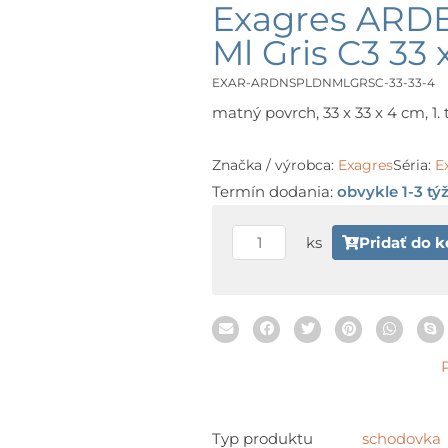
Exagres ARD
Ml Gris C3 33 
EXAR-ARDNSPLDNMLGRSC-33-33-4
matný povrch, 33 x 33 x 4 cm, 1. 
Značka / výrobca:
Exagres
Séria:
E
Termín dodania:
obvykle 1-3 tý
množstvo
ks
Pridať do k
Exagres
ARDENAS
Ardenas
Peldano
Ml
Gris
C3
33
Typ produktu
schodovka