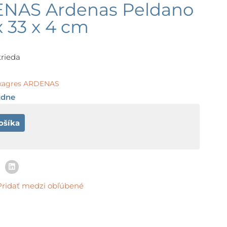
ENAS Ardenas Peldano
x 33 x 4 cm
trieda
xagres ARDENAS
ždne
ošíka
Pridať medzi obľúbené