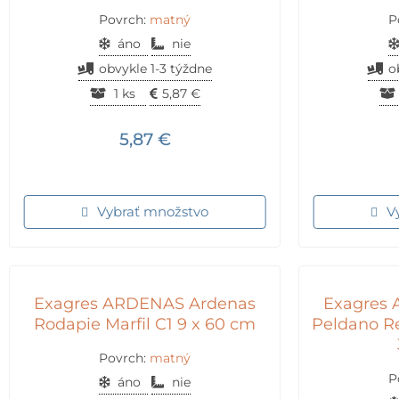
Povrch:
matný
P
áno
nie
obvykle 1-3 týždne
o
1 ks
5,87
€
5,87
€
Vybrať množstvo
V
Exagres ARDENAS Ardenas
Exagres
Rodapie Marfil C1 9 x 60 cm
Peldano R
Povrch:
matný
P
áno
nie