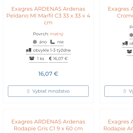
Exagres ARDENAS Ardenas
Exagres
Peldano Ml Marfil C3 33 x 33 x 4
Cromo
cm
P
Povrch:
matný
áno
nie
o
obvykle 1-3 týždne
1 ks
16,07
€
16,07
€
Vybrať množstvo
V
Exagres ARDENAS Ardenas
Exagres
Rodapie Gris C1 9 x 60 cm
Rodapie An