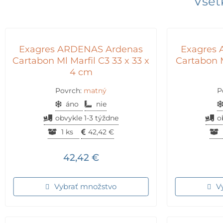
Všet
Exagres ARDENAS Ardenas
Exagres
Cartabon Ml Marfil C3 33 x 33 x
Cartabon 
4 cm
Povrch:
matný
P
áno
nie
obvykle 1-3 týždne
o
1 ks
42,42
€
42,42
€
Vybrať množstvo
V