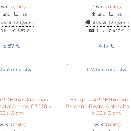
ovrch:
matný
Povrch:
matný
áno
nie
áno
nie
bvykle 1-3 týždne
obvykle 1-3 týždne
1 ks
5,87
€
1 ks
4,17
€
5,87
€
4,17
€
ybrať množstvo
Vybrať množstvo
 ARDENAS Ardenas
Exagres ARDENAS Ard
ecto Cromo C3 120 x
Peldano Recto Antracita
33 x 3 cm
x 33 x 3 cm
ovrch:
matný
Povrch:
matný