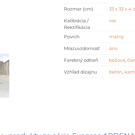
x
Rozmer (cm)
33 x 33 x 4
33
x
Kalibrácia /
nie
Rektifikácia
4
cm
Povrch
matný
Mrazuvzdornosť
áno
Farebný odtieň
béžová
,
čie
Vzhľad dizajnu
betón
,
kam