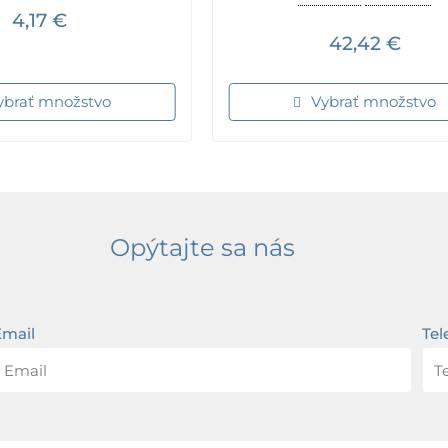
4,17
€
42,42
€
ybrať množstvo
Vybrať množstvo
Opýtajte sa nás
Email
Tel