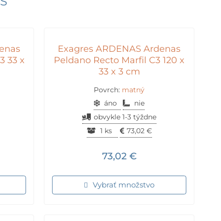
AS
enas
Exagres ARDENAS Ardenas
3 33 x
Peldano Recto Marfil C3 120 x
33 x 3 cm
Povrch:
matný
áno
nie
obvykle 1-3 týždne
1 ks
73,02
€
73,02
€
Vybrať množstvo