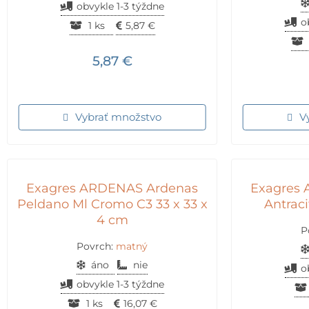
obvykle 1-3 týždne
o
1 ks
5,87
€
5,87
€
Vybrať množstvo
V
Exagres ARDENAS Ardenas
Exagres
Peldano Ml Cromo C3 33 x 33 x
Antraci
4 cm
P
Povrch:
matný
áno
nie
o
obvykle 1-3 týždne
1 ks
16,07
€