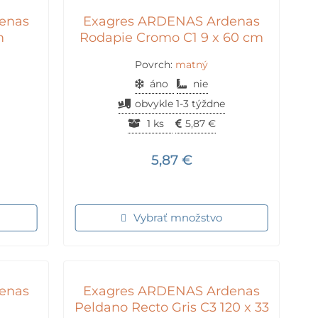
enas
Exagres ARDENAS Ardenas
m
Rodapie Cromo C1 9 x 60 cm
Povrch:
matný
áno
nie
obvykle 1-3 týždne
1 ks
5,87
€
5,87
€
Vybrať množstvo
enas
Exagres ARDENAS Ardenas
Peldano Recto Gris C3 120 x 33