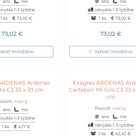
áno
nie
áno
nie
bvykle 1-3 týždne
obvykle 1-3 týždne
1 ks
73,02
€
1 ks
73,02
€
73,02
€
73,02
€
ybrať množstvo
Vybrať množstvo
 ARDENAS Ardenas
Exagres ARDENAS Ard
ta C3 33 x 33 cm
Cartabon Ml Gris C3 33 x
cm
ovrch:
matný
Povrch:
matný
áno
nie
áno
nie
bvykle 1-3 týždne
obvykle 1-3 týždne
1 ks
4,17
€
1 ks
42,42
€