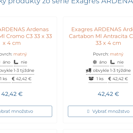
ky produkty zo série
Exagres ARDEN
 ARDENAS Ardenas
Exagres ARDENAS Ard
Ml Cromo C3 33 x 33
Cartabon Ml Antracita C
x 4 cm
33 x 4 cm
ovrch:
matný
Povrch:
matný
áno
nie
áno
nie
bvykle 1-3 týždne
obvykle 1-3 týždne
1 ks
42,42
€
1 ks
42,42
€
42,42
€
42,42
€
ybrať množstvo
Vybrať množstvo