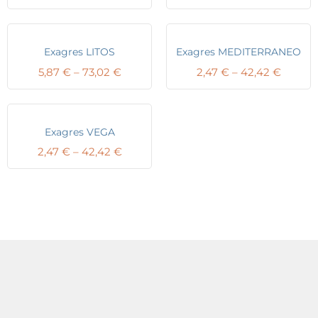
range:
range:
4,17 €
5,87 €
through
throug
73,02 €
73,02 
Exagres LITOS
Exagres MEDITERRANEO
Price
Price
5,87
€
–
73,02
€
2,47
€
–
42,42
€
range:
range:
5,87 €
2,47 €
through
throug
73,02 €
42,42 
Exagres VEGA
Price
2,47
€
–
42,42
€
range:
2,47 €
through
42,42 €