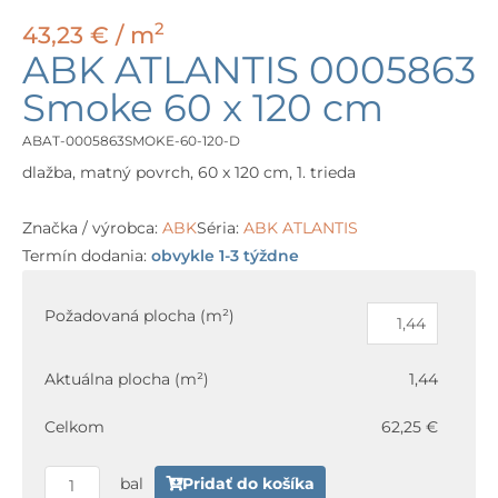
2
43,23
€
/ m
ABK ATLANTIS 0005863
Smoke 60 x 120 cm
ABAT-0005863SMOKE-60-120-D
dlažba, matný povrch, 60 x 120 cm, 1. trieda
Značka / výrobca:
ABK
Séria:
ABK ATLANTIS
Termín dodania:
obvykle 1-3 týždne
množstvo
ABK
Požadovaná plocha (m²)
ATLANTIS
0005863
Aktuálna plocha (m²)
1,44
Smoke
60
Celkom
62,25 €
x
120
bal
Pridať do košíka