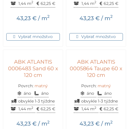
2
2
1,44 m
62,25
€
1,44 m
62,25
€
2
2
43,23
€
/ m
43,23
€
/ m
Vybrať množstvo
Vybrať množstvo
ABK ATLANTIS
ABK ATLANTIS
0006483 Sand 60 x
0005864 Taupe 60 x
120 cm
120 cm
Povrch:
matný
Povrch:
matný
áno
áno
áno
áno
obvykle 1-3 týždne
obvykle 1-3 týždne
2
2
1,44 m
62,25
€
1,44 m
62,25
€
2
2
43,23
€
/ m
43,23
€
/ m