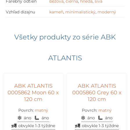
Farebný odtieň
béžová
,
čierna
,
hnedá
,
sivá
Vzhľad dizajnu
kameň
,
minimalistický
,
moderný
Všetky produkty zo série
ABK
ATLANTIS
ABK ATLANTIS
ABK ATLANTIS
0005862 Moon 60 x
0005860 Grey 60 x
120 cm
120 cm
Povrch:
matný
Povrch:
matný
áno
áno
áno
áno
obvykle 1-3 týždne
obvykle 1-3 týždne