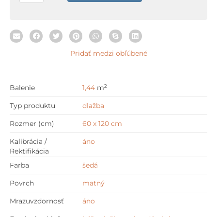
cm
Pridať medzi obľúbené
2
Balenie
1,44
m
Typ produktu
dlažba
Rozmer (cm)
60 x 120 cm
Kalibrácia /
áno
Rektifikácia
Farba
šedá
Povrch
matný
Mrazuvzdornosť
áno