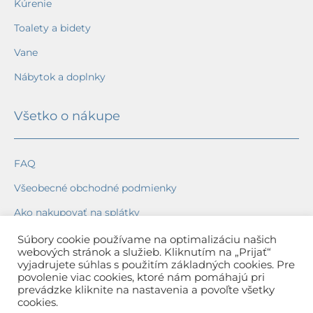
Kúrenie
Toalety a bidety
Vane
Nábytok a doplnky
Všetko o nákupe
FAQ
Všeobecné obchodné podmienky
Ako nakupovať na splátky
Ochrana osobných údajov
Súbory cookie používame na optimalizáciu našich
webových stránok a služieb. Kliknutím na „Prijať“
Reklamačný poriadok
vyjadrujete súhlas s použitím základných cookies. Pre
povolenie viac cookies, ktoré nám pomáhajú pri
Spôsob a cena dopravy
prevádzke kliknite na nastavenia a povoľte všetky
cookies.
Dodacie lehoty