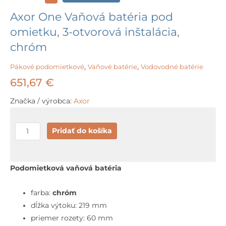
Axor One Vaňová batéria pod
omietku, 3-otvorová inštalácia,
chróm
Pákové podomietkové
,
Vaňové batérie
,
Vodovodné batérie
651,67
€
Značka / výrobca:
Axor
množstvo
Pridať do košíka
Axor
One
Vaňová
Podomietková vaňová batéria
batéria
pod
farba:
chróm
omietku,
dĺžka výtoku: 219 mm
3-
priemer rozety: 60 mm