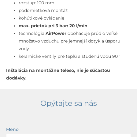
otvorová
rozstup: 100 mm
inštalácia,
podomietková montáž
chróm
kohútikové ovládanie
max. prietok pri 3 bar: 20 l/min
technológia
AirPower
obohacuje prúd o veľké
množstvo vzduchu pre jemnejší dotyk a úsporu
vody
keramické ventily pre teplú a studenú vodu 90°
Inštalácia na montážne teleso, nie je súčasťou
dodávky.
Opýtajte sa nás
Meno