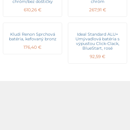
chróm/bez doštičky
chróm
610,26
€
267,91
€
Kludi Renon Sprchová
Ideal Standard ALU+
batéria, kefovaný bronz
Umývadlová batéria s
výpusťou Click-Clack,
176,40
€
BlueStart, rosé
92,59
€