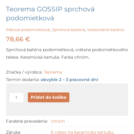
Teorema GOSSIP sprchová
podomietková
Pákové podomietkové
,
Sprchové batérie
,
Vodovodné batérie
78,66
€
Sprchová batéria podomietková, vrátane podomietkového
telesa. Keramická kartuša. Farba chróm.
Značka / výrobca:
Teorema
Termín dodania:
obvykle 2 – 3 pracovné dni
množstvo
Pridať do košíka
Teorema
GOSSIP
sprchová
Farebné prevedenie
chróm
podomietková
Záruka
6 rokov na keramickú kartušu,