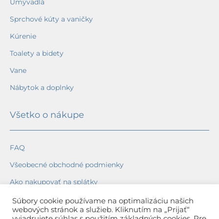
Umývadlá
Sprchové kúty a vaničky
Kúrenie
Toalety a bidety
Vane
Nábytok a doplnky
Všetko o nákupe
FAQ
Všeobecné obchodné podmienky
Ako nakupovať na splátky
Ochrana osobných údajov
Súbory cookie používame na optimalizáciu našich
webových stránok a služieb. Kliknutím na „Prijať“
Reklamačný poriadok
vyjadrujete súhlas s použitím základných cookies. Pre