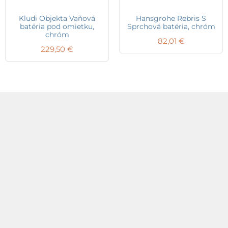
Kludi Objekta Vaňová
Hansgrohe Rebris S
batéria pod omietku,
Sprchová batéria, chróm
chróm
82,01
€
229,50
€