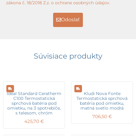
zákona č. 18/2018 Z.z. o ochrane osobných údajov.
Odoslať
Súvisiace produkty
Ideal Standard Ceratherm
Kludi Nova Fonte
C100 Termostatická
Termostatická sprchová
sprchová batéria pod
batéria pod omietku,
omietku, na 3 spotrebiče,
matná svetlo modrá
s telesom, chróm
706,50
€
425,70
€