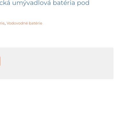
ická umývadlová batéria pod
,
rie
Vodovodné batérie