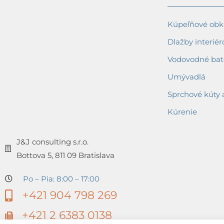
Kúpeľňové obkl
Dlažby interiér
Vodovodné bat
Umývadlá
Sprchové kúty 
Kúrenie
J&J consulting s.r.o.
Bottova 5, 811 09 Bratislava
Po – Pia: 8:00 – 17:00
+421 904 798 269
+421 2 6383 0138