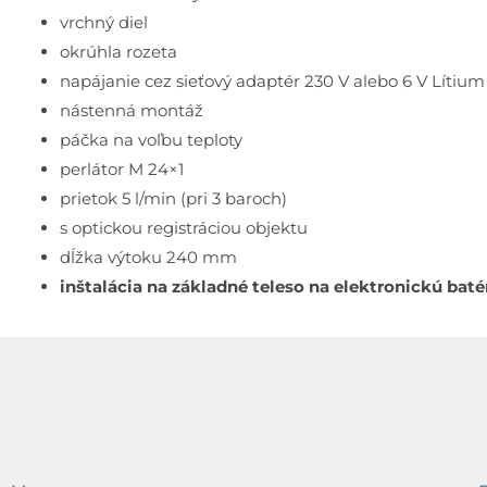
vrchný diel
okrúhla rozeta
napájanie cez sieťový adaptér 230 V alebo 6 V Lítiu
nástenná montáž
páčka na voľbu teploty
perlátor M 24×1
prietok 5 l/min (pri 3 baroch)
s optickou registráciou objektu
dĺžka výtoku 240 mm
inštalácia na základné teleso na elektronickú batér