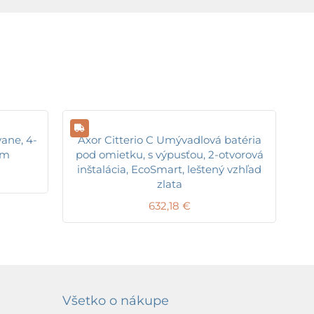
vane, 4-
Axor Citterio C Umývadlová batéria
óm
pod omietku, s výpusťou, 2-otvorová
inštalácia, EcoSmart, leštený vzhľad
zlata
632,18
€
Všetko o nákupe