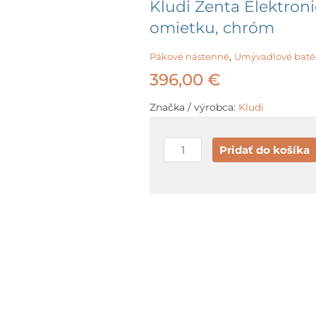
Kludi Zenta Elektron
omietku, chróm
,
Pákové nástenné
Umývadlové baté
396,00
€
Značka / výrobca:
Kludi
množstvo
Pridať do košíka
Kludi
Zenta
Elektronická
umývadlová
batéria
pod
omietku,
chróm