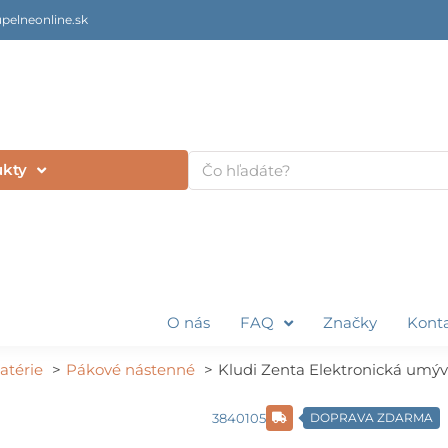
pelneonline.sk
Vyhľadať
ukty
O nás
FAQ
Značky
Kont
atérie
Pákové nástenné
Kludi Zenta Elektronická umý
3840105
DOPRAVA ZDARMA