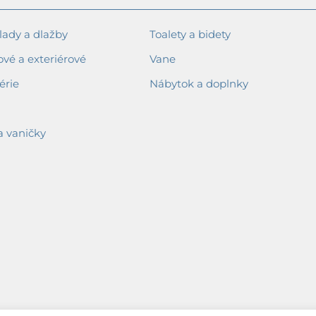
ady a dlažby
Toalety a bidety
ové a exteriérové
Vane
érie
Nábytok a doplnky
a vaničky