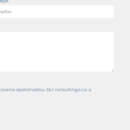
efón
ania spoločnosťou J&J consulting,s.r.o. a