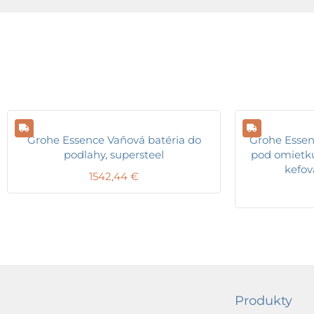
Grohe Essence Vaňová batéria do
Grohe Essen
podlahy, supersteel
pod omietku,
kefov
1542,44
€
Produkty