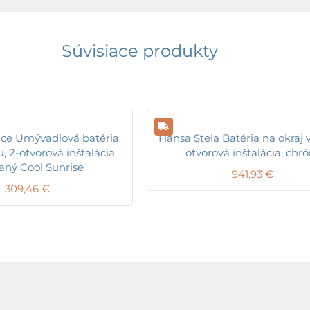
Súvisiace produkty
ce Umývadlová batéria
Hansa Stela Batéria na okraj 
 2-otvorová inštalácia,
otvorová inštalácia, chr
aný Cool Sunrise
941,93
€
309,46
€