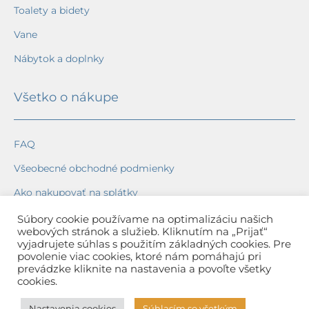
Toalety a bidety
Vane
Nábytok a doplnky
Všetko o nákupe
FAQ
Všeobecné obchodné podmienky
Ako nakupovať na splátky
Ochrana osobných údajov
Súbory cookie používame na optimalizáciu našich
webových stránok a služieb. Kliknutím na „Prijať“
Reklamačný poriadok
vyjadrujete súhlas s použitím základných cookies. Pre
povolenie viac cookies, ktoré nám pomáhajú pri
Spôsob a cena dopravy
prevádzke kliknite na nastavenia a povoľte všetky
cookies.
Dodacie lehoty
Nastavenia cookies
Súhlasím so všetkým