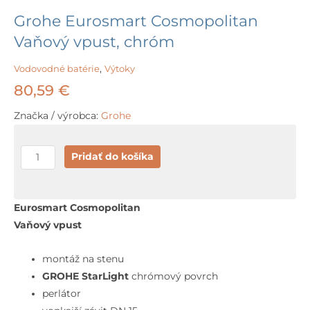
Grohe Eurosmart Cosmopolitan
Vaňový vpust, chróm
Vodovodné batérie
,
Výtoky
80,59
€
Značka / výrobca:
Grohe
množstvo
Pridať do košíka
Grohe
Eurosmart
Cosmopolitan
Eurosmart Cosmopolitan
Vaňový
Vaňový vpust
vpust,
chróm
montáž na stenu
GROHE StarLight
chrómový povrch
perlátor