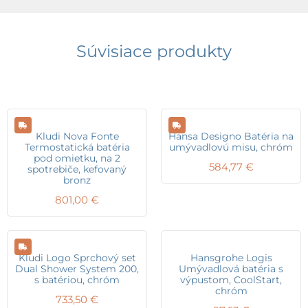
Súvisiace produkty
Kludi Nova Fonte
Hansa Designo Batéria na
Termostatická batéria
umývadlovú misu, chróm
pod omietku, na 2
584,77
€
spotrebiče, kefovaný
bronz
801,00
€
Kludi Logo Sprchový set
Hansgrohe Logis
Dual Shower System 200,
Umývadlová batéria s
s batériou, chróm
výpustom, CoolStart,
chróm
733,50
€