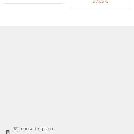
97,63
€
J&J consulting s.r.o.