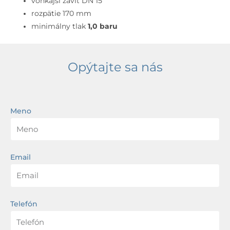
vonkajší závit DN 15
rozpätie 170 mm
minimálny tlak
1,0 baru
Opýtajte sa nás
Meno
Email
Telefón