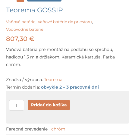
Teorema GOSSIP
Vaňové batérie
,
Vaňové batérie do priestoru
,
Vodovodné batérie
807,30
€
Vaňová batéria pre montáž na podlahu so sprchou,
hadicou 1,5 m a držiakom. Keramická kartuša. Farba
chróm.
Značka / výrobca:
Teorema
Termín dodania:
obvykle 2 – 3 pracovné dni
množstvo
Pridať do košíka
Teorema
GOSSIP
Farebné prevedenie
chróm