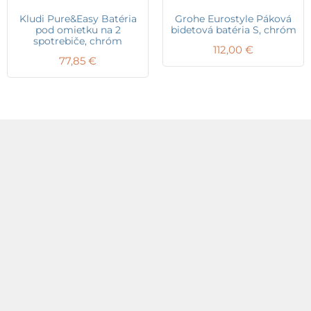
Kludi Pure&Easy Batéria
Grohe Eurostyle Páková
pod omietku na 2
bidetová batéria S, chróm
spotrebiče, chróm
112,00
€
77,85
€