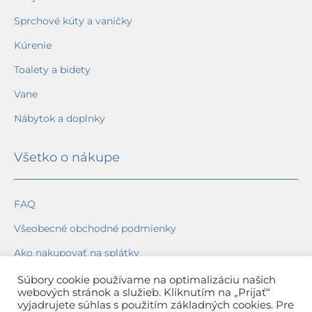
Sprchové kúty a vaničky
Kúrenie
Toalety a bidety
Vane
Nábytok a doplnky
Všetko o nákupe
FAQ
Všeobecné obchodné podmienky
Ako nakupovať na splátky
Ochrana osobných údajov
Súbory cookie používame na optimalizáciu našich
webových stránok a služieb. Kliknutím na „Prijať“
Reklamačný poriadok
vyjadrujete súhlas s použitím základných cookies. Pre