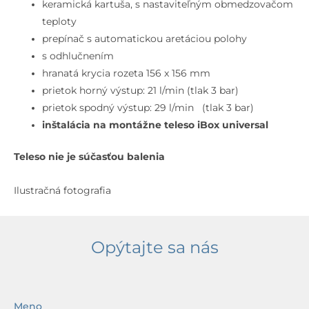
spotrebiče,
keramická kartuša, s nastaviteľným obmedzovačom
kefovaný
teploty
čierny
prepínač s automatickou aretáciou polohy
chróm
s odhlučnením
hranatá krycia rozeta 156 x 156 mm
prietok horný výstup: 21 l/min (tlak 3 bar)
prietok spodný výstup: 29 l/min (tlak 3 bar)
inštalácia na montážne teleso iBox universal
Teleso nie je súčasťou balenia
Ilustračná fotografia
Opýtajte sa nás
Meno