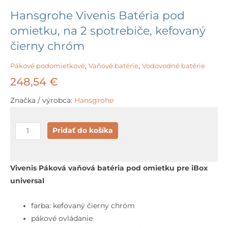
Hansgrohe Vivenis Batéria pod
omietku, na 2 spotrebiče, kefovaný
čierny chróm
Pákové podomietkové
,
Vaňové batérie
,
Vodovodné batérie
248,54
€
Značka / výrobca:
Hansgrohe
množstvo
Pridať do košíka
Hansgrohe
Vivenis
Batéria
Vivenis Páková vaňová batéria pod omietku pre iBox
pod
universal
omietku,
na
farba: kefovaný čierny chróm
2
pákové ovládanie