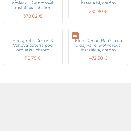
omietku, 2-otvorová
batéria M, chróm
inštalácia, chróm
295,90
€
378,02
€
Hansgrohe Rebris S
Kludi Renon Batéria na
Vaňová batéria pod
okraj vane, 3-otvorová
omietku, chróm
inštalácia, chróm
112,75
€
472,50
€