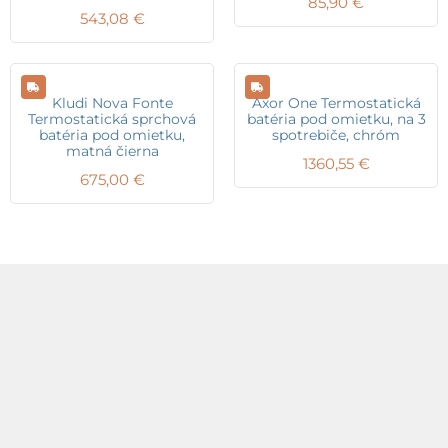
85,90
€
543,08
€
Kludi Nova Fonte
Axor One Termostatická
Termostatická sprchová
batéria pod omietku, na 3
batéria pod omietku,
spotrebiče, chróm
matná čierna
1360,55
€
675,00
€