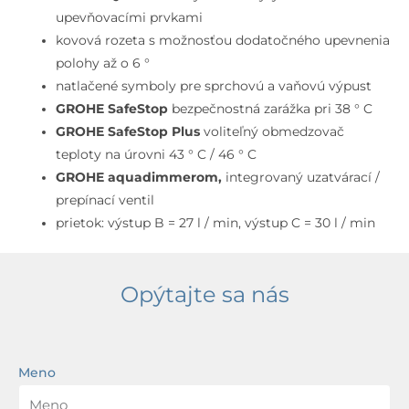
upevňovacími prvkami
kovová rozeta s možnosťou dodatočného upevnenia
polohy až o 6 °
natlačené symboly pre sprchovú a vaňovú výpust
GROHE SafeStop
bezpečnostná zarážka pri 38 ° C
GROHE SafeStop Plus
voliteľný obmedzovač
teploty na úrovni 43 ° C / 46 ° C
GROHE aquadimmerom,
integrovaný uzatvárací /
prepínací ventil
prietok: výstup B = 27 l / min, výstup C = 30 l / min
Opýtajte sa nás
Meno