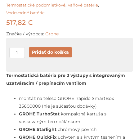
Termostatické podomietkové
,
Vaňové batérie
,
Vodovodné batérie
517,82
€
Značka / výrobca:
Grohe
množstvo
Pridať do košíka
Grohe
Atrio
Termostatická
Termostatická batéria pre 2 výstupy s integrovaným
batéria
uzatváracím / prepínacím ventilom
pod
omietku
montáž na teleso GROHE Rapido SmartBox
pre
35600000 (nie je súčasťou dodávky)
2
GROHE TurboStat
kompaktná kartuša s
spotrebiče,
voskovaným termočlánkom
chróm
GROHE Starlight
chrómový povrch
GROHE QuickFix
uchytenie s krytým tesnením a