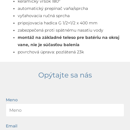
keramický vršok 180°
automatický prepínač vaňa/sprcha
vyťahovacia ručná sprcha
pripojovacia hadica G 1/2×1/2 x 400 mm
zabezpečená proti spätnému nasatiu vody
montáž na základné teleso pre batériu na okraj
vane, nie je súčasťou balenia
povrchová úprava: pozlátená 23k
Opýtajte sa nás
Meno
Email