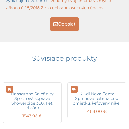
vyhlasujem, že som si
vedomý svojich práv v zmysle
zákona č. 18/2018 Z.z. o ochrane osobných údajov.
Odoslať
Súvisiace produkty
Hansgrohe Rainfinity
Kludi Nova Fonte
Sprchová súprava
Sprchová batéria pod
Showerpipe 360, 1jet,
omietku, kefovaný nikel
chróm
468,00
€
1543,96
€