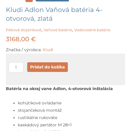
Kludi Adlon Vaňová batéria 4-
otvorová, zlatá
Pákové stojánkové
,
Vaňové batérie
,
Vodovodné batérie
3168,00
€
Značka / výrobca:
Kludi
množstvo
Pridať do košíka
Kludi
Adlon
Vaňová
Batéria na okraj vane Adlon, 4-otvorová inštalácia
batéria
4-
kohútikové ovládanie
otvorová,
stojančeková montáž
zlatá
rustikálne rukoväte
kaskádový perlátor M 28×1