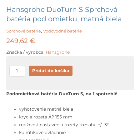
Hansgrohe DuoTurn S Sprchová
batéria pod omietku, matná biela
Sprchové batérie
,
Vodovodné batérie
249,62
€
Značka / výrobca:
Hansgrohe
množstvo
Pridať do košíka
Hansgrohe
DuoTurn
S
Podomietková batéria DuoTurn S, na 1 spotrebič
Sprchová
batéria
vyhotovenie matná biela
pod
krycia rozeta Ă? 155 mm
omietku,
možnosť nastavenia rozety rozsahu +/- 3°
matná
kohútikové ovládanie
biela