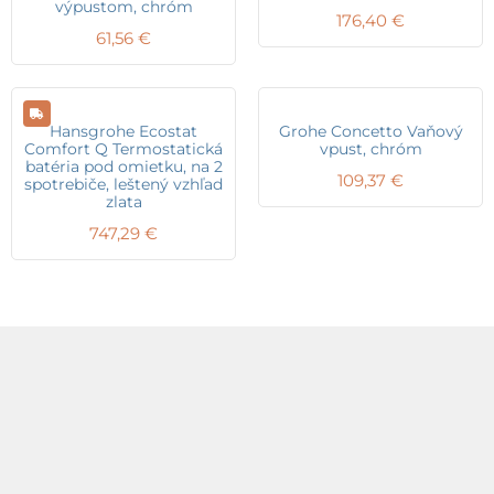
výpustom, chróm
176,40
€
61,56
€
Hansgrohe Ecostat
Grohe Concetto Vaňový
Comfort Q Termostatická
vpust, chróm
batéria pod omietku, na 2
109,37
€
spotrebiče, leštený vzhľad
zlata
747,29
€