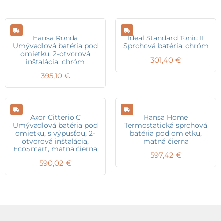
Hansa Ronda
Ideal Standard Tonic II
Umývadlová batéria pod
Sprchová batéria, chróm
omietku, 2-otvorová
301,40
€
inštalácia, chróm
395,10
€
Axor Citterio C
Hansa Home
Umývadlová batéria pod
Termostatická sprchová
omietku, s výpusťou, 2-
batéria pod omietku,
otvorová inštalácia,
matná čierna
EcoSmart, matná čierna
597,42
€
590,02
€