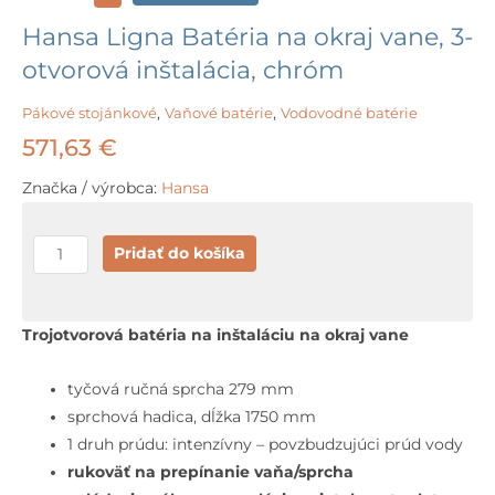
Hansa Ligna Batéria na okraj vane, 3-
otvorová inštalácia, chróm
Pákové stojánkové
,
Vaňové batérie
,
Vodovodné batérie
571,63
€
Značka / výrobca:
Hansa
množstvo
Pridať do košíka
Hansa
Ligna
Batéria
Trojotvorová batéria na inštaláciu na okraj vane
na
okraj
tyčová ručná sprcha 279 mm
vane,
sprchová hadica, dĺžka 1750 mm
3-
1 druh prúdu: intenzívny – povzbudzujúci prúd vody
otvorová
rukoväť na prepínanie vaňa/sprcha