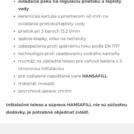
inštalácia,
ovládacia páka na reguláciu prietoku a teploty
chróm
vody
keramická kartuša s priemerom 40 mm na
ovládanie prietoku/teploty vody
prietok pri 3 baroch 13.2 l/min
spätné klapky, sitko na nečistoty
zabezpečenie proti spätnému toku podľa EN 1717
technológia proti usadzovaniu vodného kameňa
montáž: na základné teleso pre vaňové batérie s 3-
otvorovou inštaláciou
pre vzdialené napúšťanie vane
HANSAFILL
materiál: mosadz
povrchová úprava: chróm
Inštalačné teleso a súprava HANSAFILL nie sú súčasťou
dodávky, je potrebné objednať zvlášť.