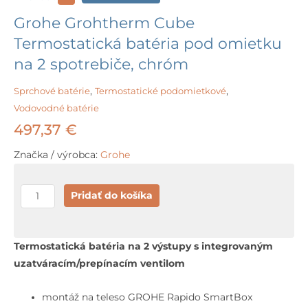
Grohe Grohtherm Cube
Termostatická batéria pod omietku
na 2 spotrebiče, chróm
Sprchové batérie
,
Termostatické podomietkové
,
Vodovodné batérie
497,37
€
Značka / výrobca:
Grohe
množstvo
Pridať do košíka
Grohe
Grohtherm
Cube
Termostatická batéria na 2 výstupy s integrovaným
Termostatická
uzatváracím/prepínacím ventilom
batéria
pod
montáž na teleso GROHE Rapido SmartBox