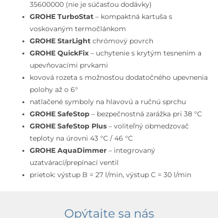
omietku
35600000 (nie je súčasťou dodávky)
na
GROHE TurboStat
– kompaktná kartuša s
2
voskovaným termočlánkom
spotrebiče,
GROHE StarLight
chrómový povrch
chróm
GROHE QuickFix
– uchytenie s krytým tesnením a
upevňovacími prvkami
kovová rozeta s možnosťou dodatočného upevnenia
polohy až o 6°
natlačené symboly na hlavovú a ručnú sprchu
GROHE SafeStop
– bezpečnostná zarážka pri 38 °C
GROHE SafeStop Plus
– voliteľný obmedzovač
teploty na úrovni 43 °C / 46 °C
GROHE AquaDimmer
– integrovaný
uzatvárací/prepínací ventil
prietok: výstup B = 27 l/min, výstup C = 30 l/min
Opýtajte sa nás