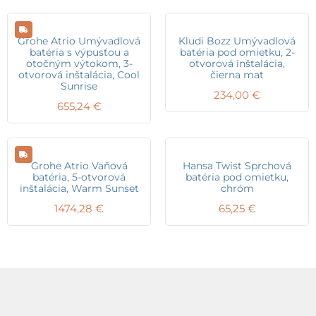
Grohe Atrio Umývadlová
Kludi Bozz Umývadlová
batéria s výpusťou a
batéria pod omietku, 2-
otočným výtokom, 3-
otvorová inštalácia,
otvorová inštalácia, Cool
čierna mat
Sunrise
234,00
€
655,24
€
Grohe Atrio Vaňová
Hansa Twist Sprchová
batéria, 5-otvorová
batéria pod omietku,
inštalácia, Warm Sunset
chróm
1474,28
€
65,25
€