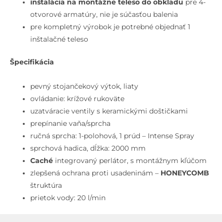
inštalácia na montážne teleso do obkladu
pre 4-
otvorové armatúry, nie je súčasťou balenia
pre kompletný výrobok je potrebné objednať 1
inštalačné teleso
Špecifikácia
pevný stojančekový výtok, liaty
ovládanie: krížové rukoväte
uzatváracie ventily s keramickými doštičkami
prepínanie vaňa/sprcha
ručná sprcha: 1-polohová, 1 prúd – Intense Spray
sprchová hadica, dĺžka: 2000 mm
Caché
integrovaný perlátor, s montážnym kľúčom
zlepšená ochrana proti usadeninám –
HONEYCOMB
štruktúra
prietok vody: 20 l/min