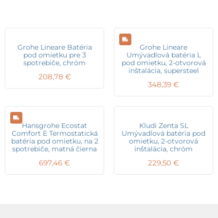
Grohe Lineare Batéria
Grohe Lineare
pod omietku pre 3
Umývadlová batéria L
spotrebiče, chróm
pod omietku, 2-otvorová
inštalácia, supersteel
208,78
€
348,39
€
Hansgrohe Ecostat
Kludi Zenta SL
Comfort E Termostatická
Umývadlová batéria pod
batéria pod omietku, na 2
omietku, 2-otvorová
spotrebiče, matná čierna
inštalácia, chróm
697,46
€
229,50
€