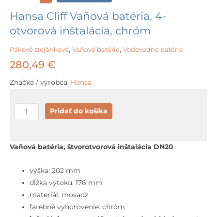
Hansa Cliff Vaňová batéria, 4-
otvorová inštalácia, chróm
Pákové stojánkové
,
Vaňové batérie
,
Vodovodné batérie
280,49
€
Značka / výrobca:
Hansa
množstvo
Pridať do košíka
Hansa
Cliff
Vaňová
Vaňová batéria, štvorotvorová inštalácia DN20
batéria,
4-
výška: 202 mm
otvorová
dĺžka výtoku: 176 mm
inštalácia,
materiál: mosadz
chróm
farebné vyhotovenie: chróm