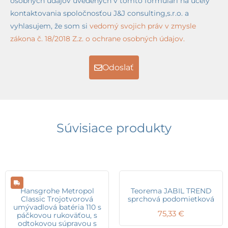
osobných údajov uvedených v tomto formulári na účely
kontaktovania spoločnosťou J&J consulting,s.r.o. a
vyhlasujem, že som si
vedomý svojich práv v zmysle
zákona č. 18/2018 Z.z. o ochrane osobných údajov.
Odoslať
Súvisiace produkty
Hansgrohe Metropol
Teorema JABIL TREND
Classic Trojotvorová
sprchová podomietková
umývadlová batéria 110 s
75,33
€
páčkovou rukoväťou, s
odtokovou súpravou s