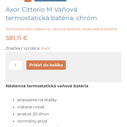
Axor Citterio M Vaňová
termostatická batéria, chróm
Termostatické nástenné
,
Vaňové batérie
,
Vodovodné batérie
581,11
€
Značka / výrobca:
Axor
množstvo
Pridať do košíka
Axor
Citterio
M
Nástenná termostatická vaňová batéria
Vaňová
termostatická
pripojenie na etážky
batéria,
vrátane roziet
chróm
prietok 20 l/min
normálny prúd