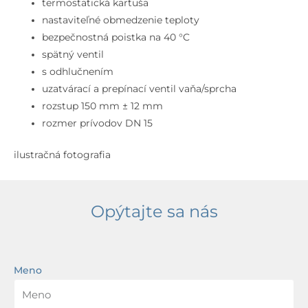
termostatická kartuša
nastaviteľné obmedzenie teploty
bezpečnostná poistka na 40 °C
spätný ventil
s odhlučnením
uzatvárací a prepínací ventil vaňa/sprcha
rozstup 150 mm ± 12 mm
rozmer prívodov DN 15
ilustračná fotografia
Opýtajte sa nás
Meno