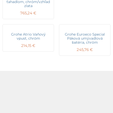
ťahadlom, chróm/vzhľad
zlata
765,24
€
Grohe Atrio Vaňový
Grohe Euroeco Special
vpust, chróm
Páková umývadlová
batéria, chróm
214,15
€
245,76
€