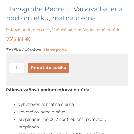
Hansgrohe Rebris E Vaňová batéria
pod omietku, matná čierna
Pákové podomietkové
,
Vaňové batérie
,
Vodovodné batérie
72,88
€
Značka / výrobca:
Hansgrohe
množstvo
Pridať do košíka
Hansgrohe
Rebris
E
Páková vaňová podomietková batéria
Vaňová
batéria
vyhotovenie: matná čierna
pod
kovová ovládacia páka
omietku,
prepínanie medzi 2 spotrebičmi pomocou
matná
prepínača
čierna