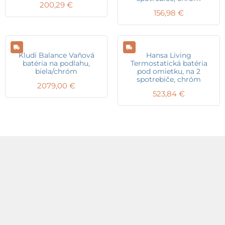
200,29
€
156,98
€
Kludi Balance Vaňová
Hansa Living
batéria na podlahu,
Termostatická batéria
biela/chróm
pod omietku, na 2
spotrebiče, chróm
2079,00
€
523,84
€