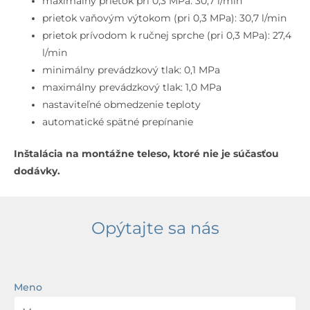
maximálny prietok pri 0,3 MPa: 30,7 l/min
prietok vaňovým výtokom (pri 0,3 MPa): 30,7 l/min
prietok prívodom k ručnej sprche (pri 0,3 MPa): 27,4
l/min
minimálny prevádzkový tlak: 0,1 MPa
maximálny prevádzkový tlak: 1,0 MPa
nastaviteľné obmedzenie teploty
automatické spätné prepínanie
Inštalácia na montážne teleso, ktoré nie je súčasťou
dodávky.
Opýtajte sa nás
Meno