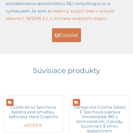
kontaktovania spoločnosťou J&J consulting,s.r.o. a
vyhlasujem, že som si
vedomý svojich práv v zmysle
zákona č. 18/2018 Z.z. o ochrane osobných údajov.
Odoslať
Súvisiace produkty
Grohe Atrio Sprchová
Hansgrohe Croma Select
batéria pod omietku,
E Sprchová súprava
kefovaný Hard Graphite
Showerpipe 180 s
termostatom, 2 prúdy,
401,03
€
EcoSmart 9 l/min,
biela/chróm