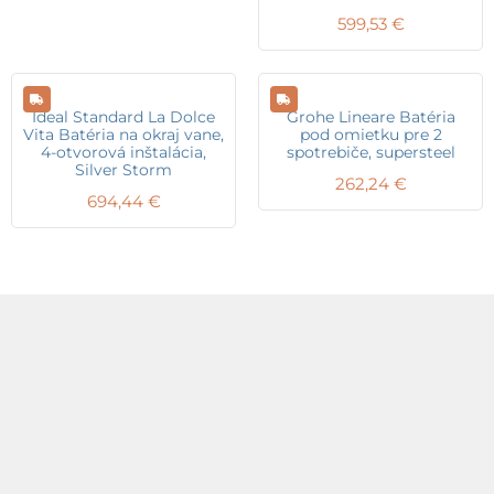
599,53
€
Ideal Standard La Dolce
Grohe Lineare Batéria
Vita Batéria na okraj vane,
pod omietku pre 2
4-otvorová inštalácia,
spotrebiče, supersteel
Silver Storm
262,24
€
694,44
€