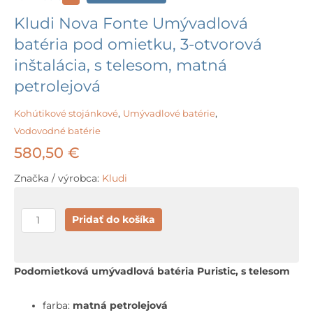
Kludi Nova Fonte Umývadlová
batéria pod omietku, 3-otvorová
inštalácia, s telesom, matná
petrolejová
Kohútikové stojánkové
,
Umývadlové batérie
,
Vodovodné batérie
580,50
€
Značka / výrobca:
Kludi
množstvo
Pridať do košíka
Kludi
Nova
Fonte
Podomietková umývadlová batéria Puristic, s telesom
Umývadlová
batéria
farba:
matná petrolejová