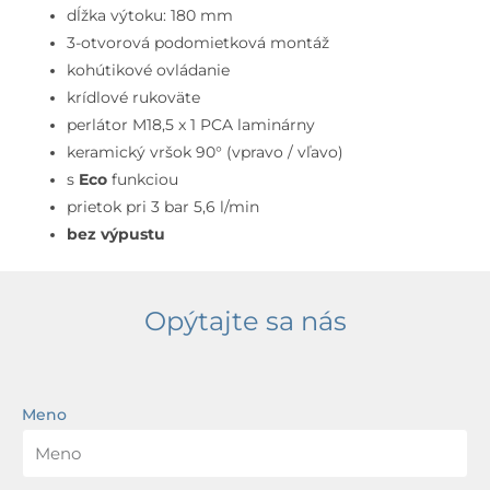
pod
dĺžka výtoku: 180 mm
omietku,
3-otvorová podomietková montáž
3-
kohútikové ovládanie
otvorová
krídlové rukoväte
inštalácia,
perlátor M18,5 x 1 PCA laminárny
s
keramický vršok 90° (vpravo / vľavo)
telesom,
s
Eco
funkciou
matná
prietok pri 3 bar 5,6 l/min
petrolejová
bez výpustu
Opýtajte sa nás
Meno